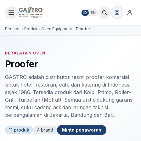
ID
EN
Beranda
Produk
Oven Equipment
Proofer
PERALATAN OVEN
Proofer
GASTRO adalah distributor resmi proofer komersial
untuk hotel, restoran, cafe dan katering di Indonesia
sejak 1986. Tersedia produk dari Kolb, Primo, Roller-
Grill, Turbofan (Moffat). Semua unit didukung garansi
resmi, suku cadang asli dan jaringan teknisi
berpengalaman di Jakarta, Bandung dan Bali.
11
produk
4
brand
Minta penawaran