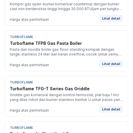
Kompor gas open-burner komersial countertop dengan burner
cast iron berdensitas tinggi hingga 30.000 BTU/jam per tungku
untuk memasak multi-pot secara independen.
Lihat detail
Harga atas permintaan
TURBOFLAME
BARU
Turboflame TFPB Gas Pasta Boiler
Pasta dan noodle boiler gas floor-standing kompak dengan
tangki stainless 24 liter dan keran overflow, cocok untuk semua
jenis mi.
Lihat detail
Harga atas permintaan
TURBOFLAME
BARU
Turboflame TFG-T Series Gas Griddle
Griddle gas komersial dengan kontrol termostat, plat baja 1 inci
yang dilas robot dan burner stainless bentuk U untuk panas yang
presisi dan merata.
Lihat detail
Harga atas permintaan
TURBOFLAME
BARU