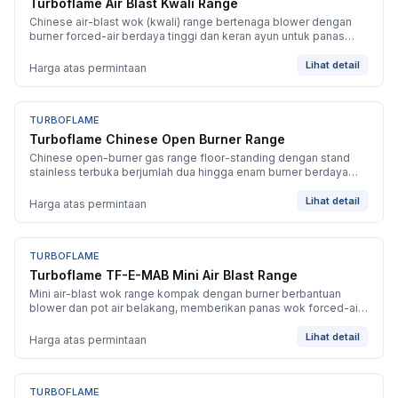
Turboflame Air Blast Kwali Range
Chinese air-blast wok (kwali) range bertenaga blower dengan
burner forced-air berdaya tinggi dan keran ayun untuk panas
tumis yang intens.
Lihat detail
Harga atas permintaan
TURBOFLAME
BARU
Turboflame Chinese Open Burner Range
Chinese open-burner gas range floor-standing dengan stand
stainless terbuka berjumlah dua hingga enam burner berdaya
tinggi untuk memasak line yang fleksibel.
Lihat detail
Harga atas permintaan
TURBOFLAME
BARU
Turboflame TF-E-MAB Mini Air Blast Range
Mini air-blast wok range kompak dengan burner berbantuan
blower dan pot air belakang, memberikan panas wok forced-air
dalam bodi yang lebih kecil.
Lihat detail
Harga atas permintaan
TURBOFLAME
BARU