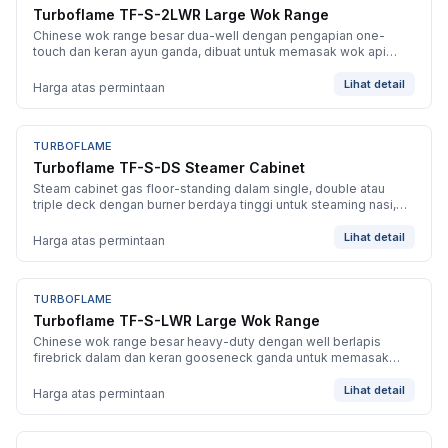
Turboflame TF-S-2LWR Large Wok Range
Chinese wok range besar dua-well dengan pengapian one-
touch dan keran ayun ganda, dibuat untuk memasak wok api
besar heavy-duty di line.
Lihat detail
Harga atas permintaan
TURBOFLAME
BARU
Turboflame TF-S-DS Steamer Cabinet
Steam cabinet gas floor-standing dalam single, double atau
triple deck dengan burner berdaya tinggi untuk steaming nasi,
dim sum dan tray bervolume tinggi.
Lihat detail
Harga atas permintaan
TURBOFLAME
BARU
Turboflame TF-S-LWR Large Wok Range
Chinese wok range besar heavy-duty dengan well berlapis
firebrick dalam dan keran gooseneck ganda untuk memasak
wok api besar berkelanjutan.
Lihat detail
Harga atas permintaan