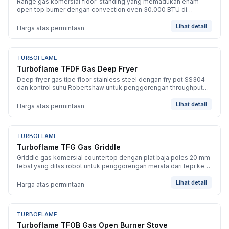
Range gas komersial floor-standing yang memadukan enam
open top burner dengan convection oven 30.000 BTU di
bawahnya untuk memasak dan baking bervolume tinggi.
Lihat detail
Harga atas permintaan
TURBOFLAME
BARU
Turboflame TFDF Gas Deep Fryer
Deep fryer gas tipe floor stainless steel dengan fry pot SS304
dan kontrol suhu Robertshaw untuk penggorengan throughput
tinggi yang konsisten.
Lihat detail
Harga atas permintaan
TURBOFLAME
BARU
Turboflame TFG Gas Griddle
Griddle gas komersial countertop dengan plat baja poles 20 mm
tebal yang dilas robot untuk penggorengan merata dari tepi ke
tepi.
Lihat detail
Harga atas permintaan
TURBOFLAME
BARU
Turboflame TFOB Gas Open Burner Stove