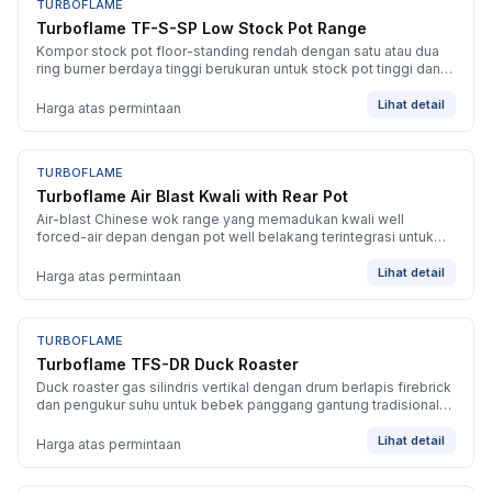
TURBOFLAME
BARU
Turboflame TF-S-SP Low Stock Pot Range
Kompor stock pot floor-standing rendah dengan satu atau dua
ring burner berdaya tinggi berukuran untuk stock pot tinggi dan
perebusan volume besar.
Lihat detail
Harga atas permintaan
TURBOFLAME
BARU
Turboflame Air Blast Kwali with Rear Pot
Air-blast Chinese wok range yang memadukan kwali well
forced-air depan dengan pot well belakang terintegrasi untuk
panas tumis plus stasiun simmering.
Lihat detail
Harga atas permintaan
TURBOFLAME
BARU
Turboflame TFS-DR Duck Roaster
Duck roaster gas silindris vertikal dengan drum berlapis firebrick
dan pengukur suhu untuk bebek panggang gantung tradisional
dan daging char-roast.
Lihat detail
Harga atas permintaan