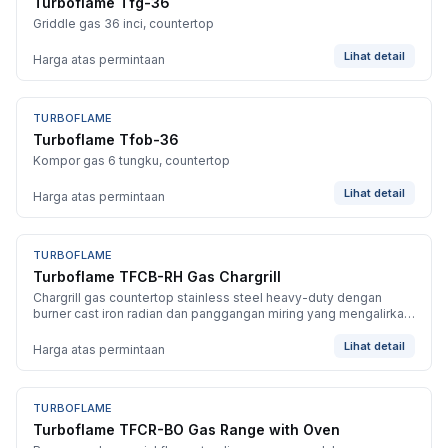
Turboflame Tfg-36
Griddle gas 36 inci, countertop
Lihat detail
Harga atas permintaan
TURBOFLAME
Turboflame Tfob-36
Kompor gas 6 tungku, countertop
Lihat detail
Harga atas permintaan
TURBOFLAME
BARU
Turboflame TFCB-RH Gas Chargrill
Chargrill gas countertop stainless steel heavy-duty dengan
burner cast iron radian dan panggangan miring yang mengalirkan
lemak ke runner yang mudah dibersihkan.
Lihat detail
Harga atas permintaan
TURBOFLAME
BARU
Turboflame TFCR-BO Gas Range with Oven