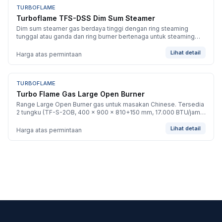
TURBOFLAME
BARU
Turboflame TFS-DSS Dim Sum Steamer
Dim sum steamer gas berdaya tinggi dengan ring steaming
tunggal atau ganda dan ring burner bertenaga untuk steaming
basket cepat dan berkelanjutan.
Lihat detail
Harga atas permintaan
TURBOFLAME
BARU
Turbo Flame Gas Large Open Burner
Range Large Open Burner gas untuk masakan Chinese. Tersedia
2 tungku (TF-S-2OB, 400 x 900 x 810+150 mm, 17.000 BTU/jam),
4 tungku (TF-S-4OB, 800 x 900 x 810+150 mm, 34.000 BTU/jam).
Lihat detail
Harga atas permintaan