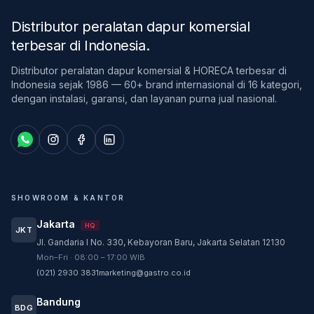
Distributor peralatan dapur komersial
terbesar di Indonesia
.
Distributor peralatan dapur komersial & HORECA terbesar di
Indonesia sejak 1986 — 60+ brand internasional di 16 kategori,
dengan instalasi, garansi, dan layanan purna jual nasional.
SHOWROOM & KANTOR
Jakarta
HQ
JKT
Jl. Gandaria I No. 330, Kebayoran Baru, Jakarta Selatan 12130
Customer Service
Mon–Fri · 08:00 – 17:00 WIB
Customer Service GASTRO siap membantu
(021) 2930 3831
marketing@gastro.co.id
sesuai kebutuhan Anda.
Bandung
Tim biasanya membalas dalam beberapa menit.
BDG