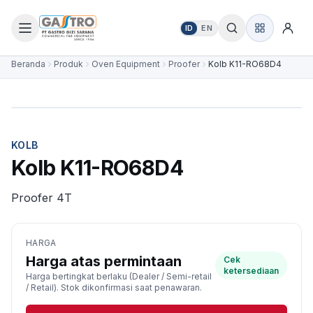
ID
EN
Beranda
Produk
Oven Equipment
Proofer
Kolb K11-RO68D4
KOLB
Kolb K11-RO68D4
Proofer 4T
HARGA
Harga atas permintaan
Cek
ketersediaan
Harga bertingkat berlaku (Dealer / Semi-retail
/ Retail). Stok dikonfirmasi saat penawaran.