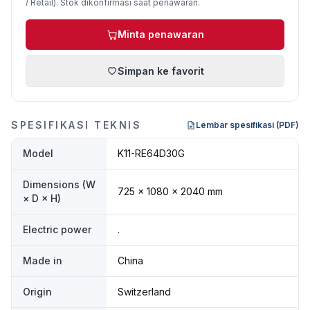
/ Retail). Stok dikonfirmasi saat penawaran.
Minta penawaran
Simpan ke favorit
SPESIFIKASI TEKNIS
Lembar spesifikasi (PDF)
Model
K11-RE64D30G
Dimensions (W
725 × 1080 × 2040 mm
× D × H)
Electric power
.
Made in
China
Origin
Switzerland