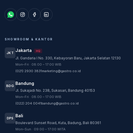
SHOWROOM & KANTOR
Jakarta
HQ
JKT
Jl. Gandaria I No. 330, Kebayoran Baru, Jakarta Selatan 12130
Customer Service
Mon–Fri · 08:00 – 17:00 WIB
Customer Service GASTRO siap membantu
(021) 2930 3831
marketing@gastro.co.id
sesuai kebutuhan Anda.
Bandung
Tim biasanya membalas dalam beberapa menit.
BDG
Jl. Sukajadi No. 238, Sukasari, Bandung 40153
CS - Tanya Produk Gastro
Mon–Fri · 08:00 – 17:00 WIB
Konsultasi dan pembelian produk
(022) 204 0041
bandung@gastro.co.id
CS - Service Gastro
Bali
DPS
Layanan khusus service
Boulevard Sunset Road, Kuta, Badung, Bali 80361
Mon–Sun · 09:00 – 17:00 WITA