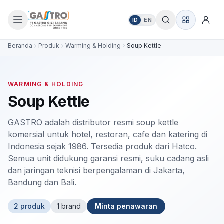
ID
EN
Beranda
Produk
Warming & Holding
Soup Kettle
WARMING & HOLDING
Soup Kettle
GASTRO adalah distributor resmi soup kettle
komersial untuk hotel, restoran, cafe dan katering di
Indonesia sejak 1986. Tersedia produk dari Hatco.
Semua unit didukung garansi resmi, suku cadang asli
dan jaringan teknisi berpengalaman di Jakarta,
Bandung dan Bali.
2
produk
1
brand
Minta penawaran