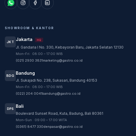
SHOWROOM & KANTOR
Jakarta
HQ
JKT
Jl. Gandaria I No. 330, Kebayoran Baru, Jakarta Selatan 12130
Customer Service
Mon–Fri · 08:00 – 17:00 WIB
Customer Service GASTRO siap membantu
(021) 2930 3831
marketing@gastro.co.id
sesuai kebutuhan Anda.
Bandung
Tim biasanya membalas dalam beberapa menit.
BDG
Jl. Sukajadi No. 238, Sukasari, Bandung 40153
CS - Tanya Produk Gastro
Mon–Fri · 08:00 – 17:00 WIB
Konsultasi dan pembelian produk
(022) 204 0041
bandung@gastro.co.id
CS - Service Gastro
Bali
DPS
Layanan khusus service
Boulevard Sunset Road, Kuta, Badung, Bali 80361
Mon–Sun · 09:00 – 17:00 WITA
CS - Sparepart Gastro
(0361) 8477 330
denpasar@gastro.co.id
Konsultasi dan pembelian sparepart