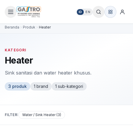
ID
EN
Beranda
Produk
Heater
KATEGORI
Heater
Sink sanitasi dan water heater khusus.
3
produk
1
brand
1
sub-kategori
FILTER:
Water / Sink Heater
(
3
)