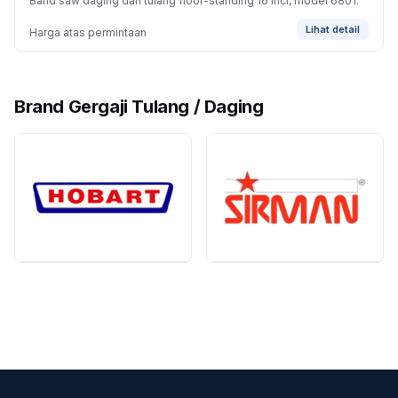
Band saw daging dan tulang floor-standing 16 inci, model 6801.
Lihat detail
Harga atas permintaan
Brand Gergaji Tulang / Daging