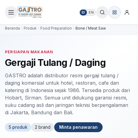
ID
EN
Beranda
Produk
Food Preparation
Bone / Meat Saw
PERSIAPAN MAKANAN
Gergaji Tulang / Daging
GASTRO adalah distributor resmi gergaji tulang /
daging komersial untuk hotel, restoran, cafe dan
katering di Indonesia sejak 1986. Tersedia produk dari
Hobart, Sirman. Semua unit didukung garansi resmi,
suku cadang asli dan jaringan teknisi berpengalaman
di Jakarta, Bandung dan Bali.
5
produk
2
brand
Minta penawaran