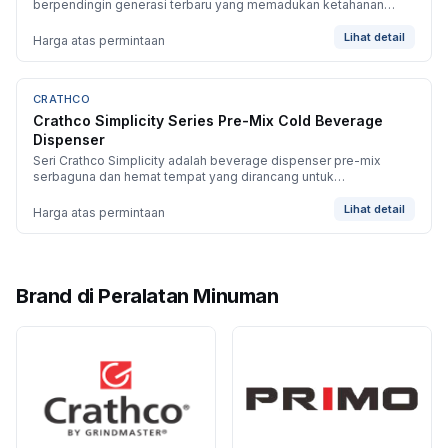
berpendingin generasi terbaru yang memadukan ketahanan
mekanis Classic Bubbler dengan seri Simplicity yang
berorientasi operator.
Lihat detail
Harga atas permintaan
CRATHCO
BARU
Crathco Simplicity Series Pre-Mix Cold Beverage
Dispenser
Seri Crathco Simplicity adalah beverage dispenser pre-mix
serbaguna dan hemat tempat yang dirancang untuk
memaksimalkan penjualan minuman impulse sekaligus
mengoptimalkan ruang counter yang sempit.
Lihat detail
Harga atas permintaan
Brand di
Peralatan Minuman