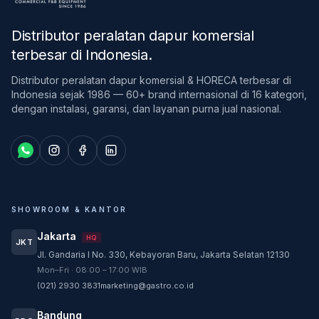
Distributor peralatan dapur komersial
terbesar di Indonesia
.
Distributor peralatan dapur komersial & HORECA terbesar di
Indonesia sejak 1986 — 60+ brand internasional di 16 kategori,
dengan instalasi, garansi, dan layanan purna jual nasional.
SHOWROOM & KANTOR
Jakarta
HQ
JKT
Jl. Gandaria I No. 330, Kebayoran Baru, Jakarta Selatan 12130
Customer Service
Mon–Fri · 08:00 – 17:00 WIB
Customer Service GASTRO siap membantu
(021) 2930 3831
marketing@gastro.co.id
sesuai kebutuhan Anda.
Bandung
Tim biasanya membalas dalam beberapa menit.