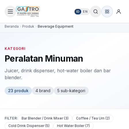
ID
EN
Beranda
Produk
Beverage Equipment
KATEGORI
Peralatan Minuman
Juicer, drink dispenser, hot-water boiler dan bar
blender.
23
produk
4
brand
5
sub-kategori
FILTER:
Bar Blender / Drink Mixer
(
3
)
Coffee / Tea Urn
(
2
)
Cold Drink Dispenser
(
5
)
Hot Water Boiler
(
7
)