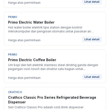
Lihat detail
Harga atas permintaan
PRIMO
BARU
Primo Electric Water Boiler
Hot water boiler elektrik tipe station dengan kontrol
mikrokomputer dan pengisian otomatis untuk pasokan air
mendekati mendidih secara berkelanjutan.
Lihat detail
Harga atas permintaan
PRIMO
BARU
Primo Electric Coffee Boiler
Urn kopi dan teh elektrik stainless steel dinding ganda dengan
pegangan cool-touch dan struktur satu bagian untuk
pembersihan mudah.
Lihat detail
Harga atas permintaan
CRATHCO
BARU
Crathco Classic Pro Series Refrigerated Beverage
Dispenser
Seri Crathco Classic Pro adalah cold drink dispenser