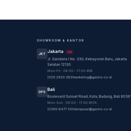
SHOWROOM & KANTOR
Jakarta
HQ
JKT
Jl. Gandaria I No. 330, Kebayoran Baru, Jakarta
Selatan 12130
Mon–Fri · 08:00 – 17:00 WIB
(021) 2930 3831
marketing@gastro.co.id
Bali
DPS
Boulevard Sunset Road, Kuta, Badung, Bali 8036
Mon–Sun · 09:00 – 17:00 WITA
(0361) 8477 330
denpasar@gastro.co.id