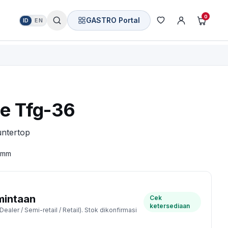
0
GASTRO Portal
ID
EN
e Tfg-36
untertop
5 mm
mintaan
Cek
ketersediaan
ealer / Semi-retail / Retail). Stok dikonfirmasi