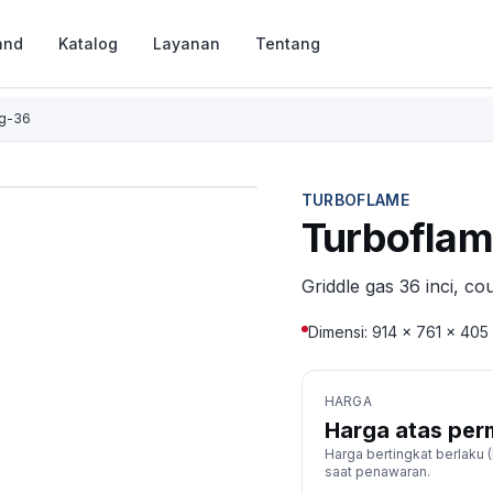
and
Katalog
Layanan
Tentang
fg-36
TURBOFLAME
Turboflam
Griddle gas 36 inci, co
Dimensi: 914 × 761 × 40
HARGA
Harga atas per
Harga bertingkat berlaku (D
saat penawaran.