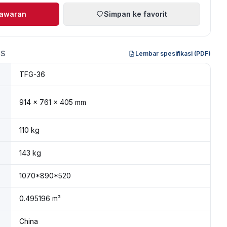
nawaran
Simpan ke favorit
IS
Lembar spesifikasi (PDF)
TFG-36
914 × 761 × 405 mm
110 kg
143 kg
1070*890*520
0.495196 m³
China