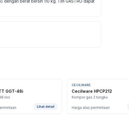
gi) dengan berat bersih 110 kg. Tim GASTRO dapat
CECILWARE
T GGT-48i
Cecilware HPCP212
48 inci
Kompor gas 2 tungku
Lihat detail
permintaan
Harga atas permintaan