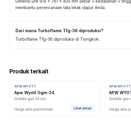
Dimensi unit 914 × 761 × 405 mm (lebar × kedalaman × ting
membantu perencanaan tata letak dapur Anda.
Dari mana Turboflame Tfg-36 diproduksi?
Turboflame Tfg-36 diproduksi di Tiongkok.
Produk terkait
APW WYOTT
APW WYOTT
Apw Wyott Ggm-24
APW WYOT
Griddle gas 24 inci
Griddle gas 
Lihat detail
Harga atas permintaan
Harga atas 