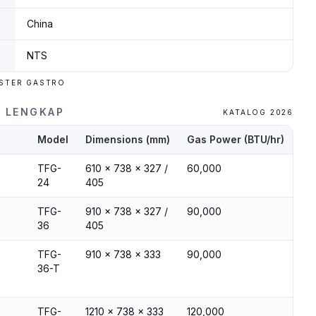
China
NTS
ASTER GASTRO
I LENGKAP
KATALOG 2026
Model
Dimensions (mm)
Gas Power (BTU/hr)
TFG-
610 x 738 x 327 /
60,000
24
405
TFG-
910 x 738 x 327 /
90,000
36
405
TFG-
910 x 738 x 333
90,000
36-T
TFG-
1210 x 738 x 333
120,000