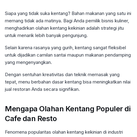
Siapa yang tidak suka kentang? Bahan makanan yang satu ini
memang tidak ada matinya. Bagi Anda pemilik bisnis kuliner,
menghadirkan olahan kentang kekinian adalah strategi jitu
untuk menarik lebih banyak pengunjung.
Selain karena rasanya yang gurih, kentang sangat fleksibel
untuk dijadikan camilan santai maupun makanan pendamping
yang mengenyangkan.
Dengan sentuhan kreativitas dan teknik memasak yang
tepat, menu berbahan dasar kentang bisa meningkatkan nilai
jual restoran Anda secara signifikan.
Mengapa Olahan Kentang Populer di
Cafe dan Resto
Fenomena popularitas olahan kentang kekinian di industri