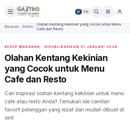
ID
EN
Olahan Kentang Kekinian yang Cocok untuk Menu
Beranda
Artikel
Cafe dan Resto
RESEP MAKANAN
· DIPUBLIKASIKAN
31 JANUARI 2026
Olahan Kentang Kekinian
yang Cocok untuk Menu
Cafe dan Resto
Cari inspirasi olahan kentang kekinian untuk menu
cafe atau resto Anda? Temukan ide camilan
favorit pelanggan yang lezat dan mudah dibuat di
sini!