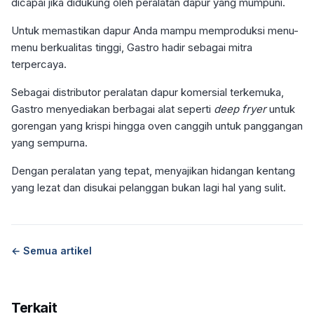
dicapai jika didukung oleh peralatan dapur yang mumpuni.
Untuk memastikan dapur Anda mampu memproduksi menu-
menu berkualitas tinggi, Gastro hadir sebagai mitra
terpercaya.
Sebagai distributor peralatan dapur komersial terkemuka,
Gastro menyediakan berbagai alat seperti
deep fryer
untuk
gorengan yang krispi hingga oven canggih untuk panggangan
yang sempurna.
Dengan peralatan yang tepat, menyajikan hidangan kentang
yang lezat dan disukai pelanggan bukan lagi hal yang sulit.
← Semua artikel
Terkait