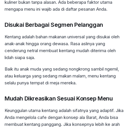
kuliner bukan tanpa alasan. Ada beberapa faktor utama
mengapa menu ini wajib ada di daftar pesanan Anda.
Disukai Berbagai Segmen Pelanggan
Kentang adalah bahan makanan universal yang disukai oleh
anak-anak hingga orang dewasa. Rasa aslinya yang
cenderung netral membuat kentang mudah diterima oleh
lidah siapa saja.
Baik itu anak muda yang sedang nongkrong sambil ngemil,
atau keluarga yang sedang makan malam, menu kentang
selalu punya tempat di meja mereka.
Mudah Dikreasikan Sesuai Konsep Menu
Keunggulan utama kentang adalah sifatnya yang adaptif. Jika
Anda mengelola cafe dengan konsep ala Barat, Anda bisa
membuat kentang panggang. Jika konsepnya lebih ke arah