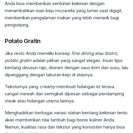
Anda bisa memberikan sentuhan kekinian dengan
menambahkan isian keju mozarella yang lumer saat digigit,
memberikan pengalaman makan yang lebih menarik bagi
pengunjung.
Potato Gratin
Jika resto Anda memiliki konsep
fine dining
atau
bistro
,
potato gratin
adalah pilihan yang sangat elegan. Irisan tipis
kentang disusun rapi, disiram dengan saus krim dan susu, lalu
dipanggang dengan taburan keju di atasnya.
Teksturnya yang
creamy
membuat hidangan ini terasa
sangat mewah dan seringkali dipesan sebagai pendamping
steak atau hidangan utama lainnya.
Menghadirkan berbagai variasi olahan kentang kekinian tentu
akan memberikan nilai tambah bagi bisnis kuliner Anda.
Namun, kualitas rasa dan tekstur yang konsisten hanya bisa