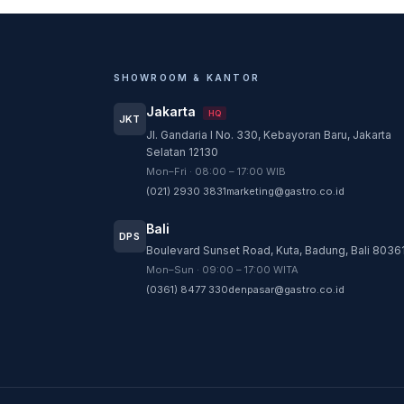
SHOWROOM & KANTOR
Jakarta
HQ
JKT
Jl. Gandaria I No. 330, Kebayoran Baru, Jakarta
Selatan 12130
Mon–Fri · 08:00 – 17:00 WIB
(021) 2930 3831
marketing@gastro.co.id
Bali
DPS
Boulevard Sunset Road, Kuta, Badung, Bali 8036
Mon–Sun · 09:00 – 17:00 WITA
(0361) 8477 330
denpasar@gastro.co.id