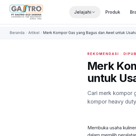
Jelajahi
Produk
Br
Beranda
Artikel
Merk Kompor Gas yang Bagus dan Awet untuk Usaha
REKOMENDASI
· DIPU
Merk Kom
untuk Us
Cari merk kompor g
kompor heavy duty t
Membuka usaha kuliner,
dalam memilih peralata