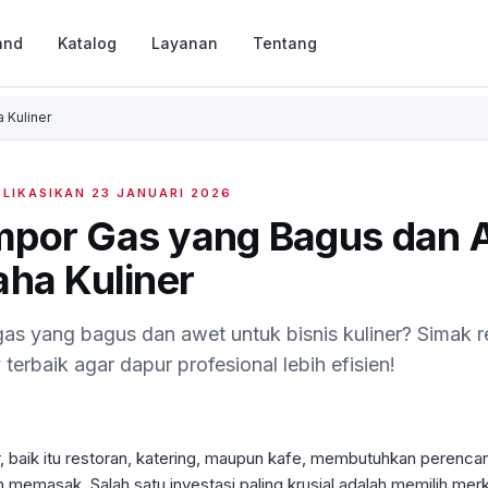
and
Katalog
Layanan
Tentang
 Kuliner
BLIKASIKAN
23 JANUARI 2026
por Gas yang Bagus dan 
aha Kuliner
as yang bagus dan awet untuk bisnis kuliner? Simak 
erbaik agar dapur profesional lebih efisien!
 baik itu restoran, katering, maupun kafe, membutuhkan perenca
n memasak. Salah satu investasi paling krusial adalah memilih me