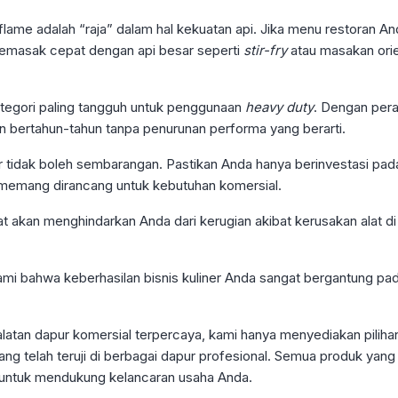
lame adalah “raja” dalam hal kekuatan api. Jika menu restoran A
masak cepat dengan api besar seperti
stir-fry
atau masakan orie
tegori paling tangguh untuk penggunaan
heavy duty
. Dengan pera
an bertahun-tahun tanpa penurunan performa yang berarti.
r tidak boleh sembarangan. Pastikan Anda hanya berinvestasi pa
g memang dirancang untuk kebutuhan komersial.
t akan menghindarkan Anda dari kerugian akibat kerusakan alat d
i bahwa keberhasilan bisnis kuliner Anda sangat bergantung pad
ralatan dapur komersial terpercaya, kami hanya menyediakan pili
ng telah teruji di berbagai dapur profesional. Semua produk yang
untuk mendukung kelancaran usaha Anda.