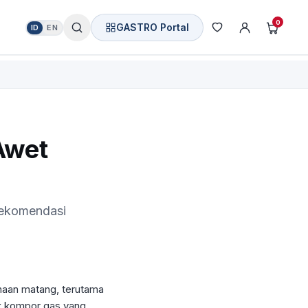
0
GASTRO Portal
ID
EN
Awet
rekomendasi
naan matang, terutama
rk kompor gas yang