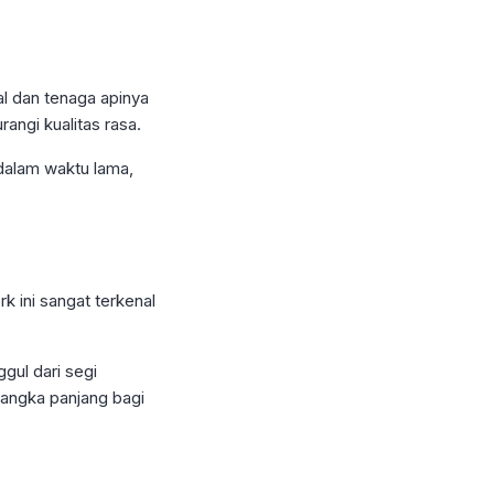
al dan tenaga apinya
ngi kualitas rasa.
dalam waktu lama,
k ini sangat terkenal
nggul dari segi
 jangka panjang bagi