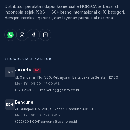
Distributor peralatan dapur komersial & HORECA terbesar di
Indonesia sejak 1986 — 60+ brand internasional di 16 kategori,
dengan instalasi, garansi, dan layanan purna jual nasional.
SHOWROOM & KANTOR
Jakarta
HQ
JKT
Jl. Gandaria I No. 330, Kebayoran Baru, Jakarta Selatan 12130
Customer Service
Mon–Fri · 08:00 – 17:00 WIB
Customer Service GASTRO siap membantu
(021) 2930 3831
marketing@gastro.co.id
sesuai kebutuhan Anda.
Bandung
Tim biasanya membalas dalam beberapa menit.
BDG
Jl. Sukajadi No. 238, Sukasari, Bandung 40153
CS - Tanya Produk Gastro
Mon–Fri · 08:00 – 17:00 WIB
Konsultasi dan pembelian produk
(022) 204 0041
bandung@gastro.co.id