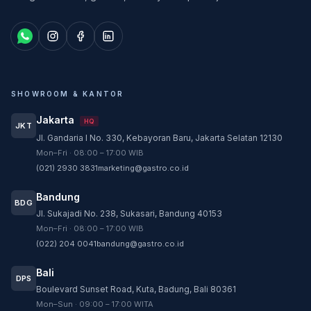
SHOWROOM & KANTOR
Jakarta
HQ
JKT
Jl. Gandaria I No. 330, Kebayoran Baru, Jakarta Selatan 12130
Customer Service
Mon–Fri · 08:00 – 17:00 WIB
Customer Service GASTRO siap membantu
(021) 2930 3831
marketing@gastro.co.id
sesuai kebutuhan Anda.
Bandung
Tim biasanya membalas dalam beberapa menit.
BDG
Jl. Sukajadi No. 238, Sukasari, Bandung 40153
CS - Tanya Produk Gastro
Mon–Fri · 08:00 – 17:00 WIB
Konsultasi dan pembelian produk
(022) 204 0041
bandung@gastro.co.id
CS - Service Gastro
Bali
DPS
Layanan khusus service
Boulevard Sunset Road, Kuta, Badung, Bali 80361
Mon–Sun · 09:00 – 17:00 WITA