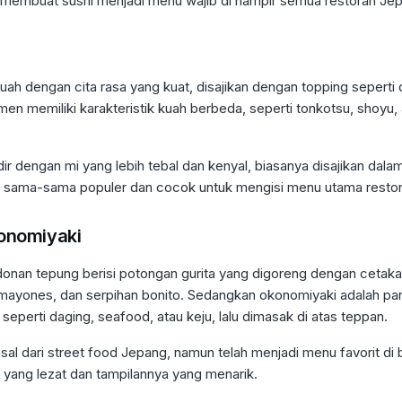
 membuat sushi menjadi menu wajib di hampir semua restoran Je
h dengan cita rasa yang kuat, disajikan dengan topping seperti d
amen memiliki karakteristik kuah berbeda, seperti tonkotsu, shoyu,
ir dengan mi yang lebih tebal dan kenyal, biasanya disajikan dalam
ini sama-sama populer dan cocok untuk mengisi menu utama resto
onomiyaki
donan tepung berisi potongan gurita yang digoreng dengan cetakan 
 mayones, dan serpihan bonito. Sedangkan okonomiyaki adalah pa
seperti daging, seafood, atau keju, lalu dimasak di atas teppan.
sal dari street food Jepang, namun telah menjadi menu favorit di
yang lezat dan tampilannya yang menarik.