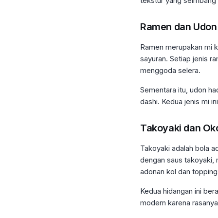
tekstur yang seimbang
Ramen dan Udon
Ramen merupakan mi kua
sayuran. Setiap jenis r
menggoda selera.
Sementara itu, udon had
dashi. Kedua jenis mi 
Takoyaki dan Ok
Takoyaki adalah bola a
dengan saus takoyaki,
adonan kol dan topping 
Kedua hidangan ini bera
modern karena rasanya 