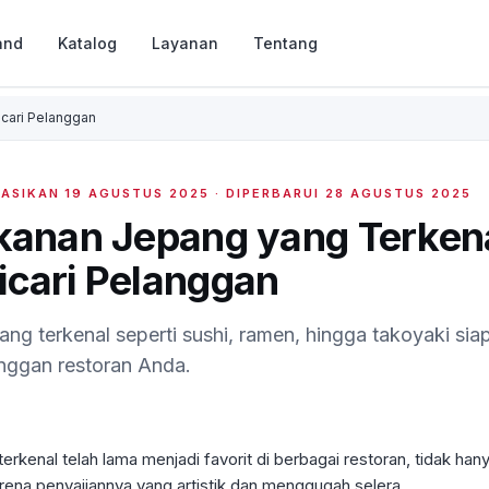
and
Katalog
Layanan
Tentang
icari Pelanggan
KASIKAN
19 AGUSTUS 2025
· DIPERBARUI
28 AGUSTUS 2025
akanan Jepang yang Terken
icari Pelanggan
g terkenal seperti sushi, ramen, hingga takoyaki siap
nggan restoran Anda.
kenal telah lama menjadi favorit di berbagai restoran, tidak hany
arena penyajiannya yang artistik dan menggugah selera.