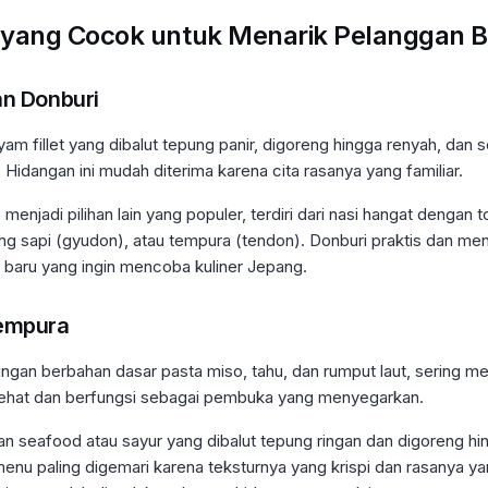
yang Cocok untuk Menarik Pelanggan B
an Donburi
am fillet yang dibalut tepung panir, digoreng hingga renyah, dan s
 Hidangan ini mudah diterima karena cita rasanya yang familiar.
, menjadi pilihan lain yang populer, terdiri dari nasi hangat dengan
g sapi (gyudon), atau tempura (tendon). Donburi praktis dan m
baru yang ingin mencoba kuliner Jepang.
empura
ngan berbahan dasar pasta miso, tahu, dan rumput laut, sering men
sehat dan berfungsi sebagai pembuka yang menyegarkan.
n seafood atau sayur yang dibalut tepung ringan dan digoreng hi
enu paling digemari karena teksturnya yang krispi dan rasanya y