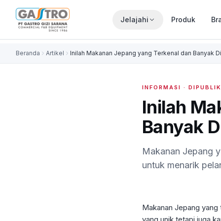
Jelajahi
Produk
Br
Beranda
Artikel
Inilah Makanan Jepang yang Terkenal dan Banyak D
INFORMASI
· DIPUBLI
Inilah M
Banyak D
Makanan Jepang yan
untuk menarik pela
Makanan Jepang yang ter
yang unik tetapi juga k