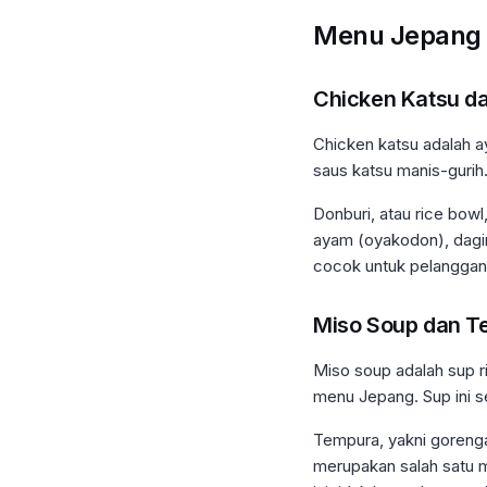
Menu Jepang 
Chicken Katsu d
Chicken katsu adalah ay
saus katsu manis-gurih.
Donburi, atau rice bowl
ayam (oyakodon), dagin
cocok untuk pelanggan 
Miso Soup dan T
Miso soup adalah sup ri
menu Jepang. Sup ini 
Tempura, yakni gorenga
merupakan salah satu m