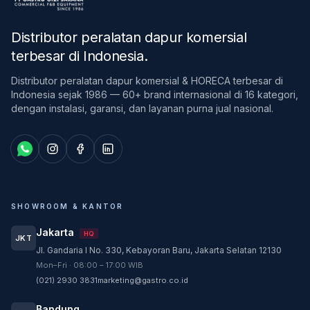
Distributor peralatan dapur komersial
terbesar di Indonesia
.
Distributor peralatan dapur komersial & HORECA terbesar di
Indonesia sejak 1986 — 60+ brand internasional di 16 kategori,
dengan instalasi, garansi, dan layanan purna jual nasional.
SHOWROOM & KANTOR
Jakarta
HQ
JKT
Jl. Gandaria I No. 330, Kebayoran Baru, Jakarta Selatan 12130
Customer Service
Mon–Fri · 08:00 – 17:00 WIB
Customer Service GASTRO siap membantu
(021) 2930 3831
marketing@gastro.co.id
sesuai kebutuhan Anda.
Bandung