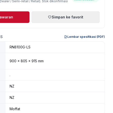
ealer / Semi-retail / Retail). Stok dikonfirmasi
nawaran
Simpan ke favorit
IS
Lembar spesifikasi (PDF)
RN8100G-LS
900 × 805 × 915 mm
.
NZ
NZ
Moffat