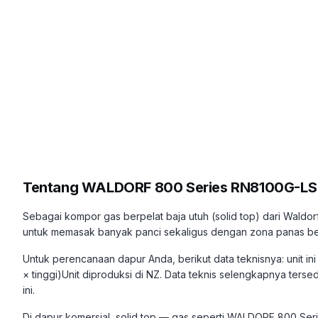
Tentang
WALDORF 800 Series RN8100G-LS
Sebagai kompor gas berpelat baja utuh (solid top) dari Wal
untuk memasak banyak panci sekaligus dengan zona panas berg
Untuk perencanaan dapur Anda, berikut data teknisnya: unit i
× tinggi)Unit diproduksi di NZ. Data teknis selengkapnya terse
ini.
Di dapur komersial, solid top — gas seperti WALDORF 800 Se