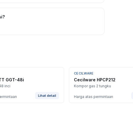
i?
CECILWARE
T GGT-48i
Cecilware HPCP212
48 inci
Kompor gas 2 tungku
Lihat detail
permintaan
Harga atas permintaan