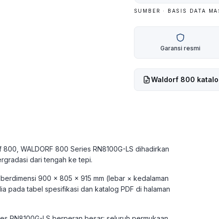
SUMBER · BASIS DATA M
Garansi resmi
Waldorf 800
katalo
dorf 800, WALDORF 800 Series RN8100G-LS dihadirkan
radasi dari tengah ke tepi.
ni berdimensi 900 × 805 × 915 mm (lebar × kedalaman
dia pada tabel spesifikasi dan katalog PDF di halaman
ries RN8100G-LS berperan besar: seluruh permukaan