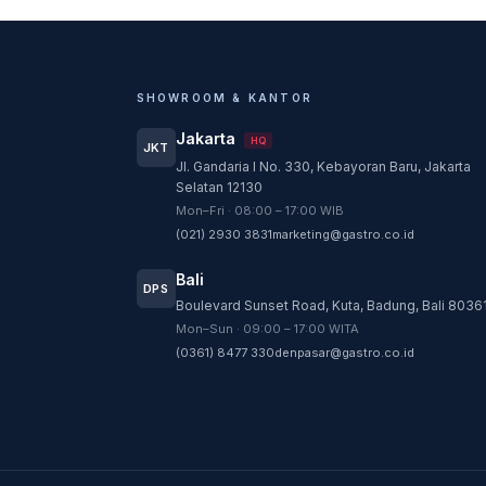
SHOWROOM & KANTOR
Jakarta
HQ
JKT
Jl. Gandaria I No. 330, Kebayoran Baru, Jakarta
Selatan 12130
Mon–Fri · 08:00 – 17:00 WIB
(021) 2930 3831
marketing@gastro.co.id
Bali
DPS
Boulevard Sunset Road, Kuta, Badung, Bali 8036
Mon–Sun · 09:00 – 17:00 WITA
(0361) 8477 330
denpasar@gastro.co.id