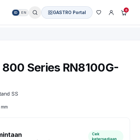
0
GASTRO Portal
ID
EN
800 Series RN8100G-
stand SS
5 mm
mintaan
Cek
ketersediaan