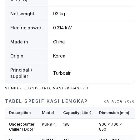
Net weight
93 kg
Electric power
0.314 kW
Made in
China
Origin
Korea
Principal /
Turboair
supplier
SUMBER · BASIS DATA MASTER GASTRO
TABEL SPESIFIKASI LENGKAP
KATALOG 2026
Description
Model
Capacity (Liter)
Dimension (mm)
P
Undercounter
KUR9-1
198
900 x 700 x
3
Chiller 1 Door
850