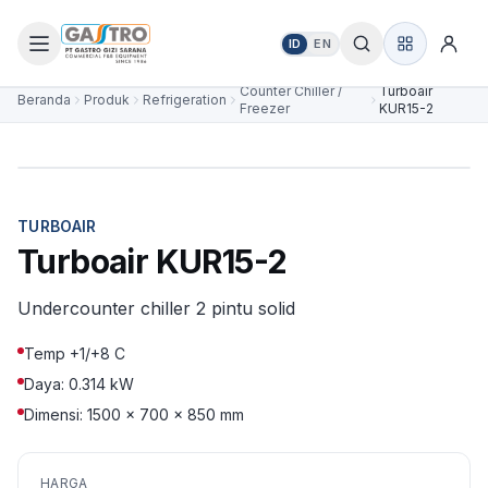
ID
EN
Counter Chiller /
Turboair
Beranda
Produk
Refrigeration
Freezer
KUR15-2
TURBOAIR
Turboair KUR15-2
Undercounter chiller 2 pintu solid
Temp +1/+8 C
Daya: 0.314 kW
Dimensi: 1500 × 700 × 850 mm
HARGA