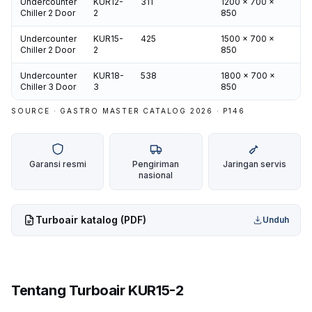
Undercounter
KUR12-
311
1200 x 700 x
3
Chiller 2 Door
2
850
Undercounter
KUR15-
425
1500 x 700 x
3
Chiller 2 Door
2
850
Undercounter
KUR18-
538
1800 x 700 x
3
Chiller 3 Door
3
850
SOURCE · GASTRO MASTER CATALOG 2026 · P
146
Garansi resmi
Pengiriman
Jaringan servis
nasional
Turboair
katalog (PDF)
Unduh
Tentang
Turboair KUR15-2