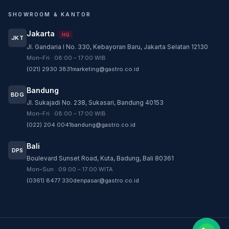
SHOWROOM & KANTOR
Jakarta
HQ
JKT
Jl. Gandaria I No. 330, Kebayoran Baru, Jakarta Selatan 12130
Customer Service
Mon–Fri · 08:00 – 17:00 WIB
Customer Service GASTRO siap membantu
(021) 2930 3831
marketing@gastro.co.id
sesuai kebutuhan Anda.
Bandung
Tim biasanya membalas dalam beberapa menit.
BDG
Jl. Sukajadi No. 238, Sukasari, Bandung 40153
CS - Tanya Produk Gastro
Mon–Fri · 08:00 – 17:00 WIB
Konsultasi dan pembelian produk
(022) 204 0041
bandung@gastro.co.id
CS - Service Gastro
Bali
DPS
Layanan khusus service
Boulevard Sunset Road, Kuta, Badung, Bali 80361
Mon–Sun · 09:00 – 17:00 WITA
CS - Sparepart Gastro
(0361) 8477 330
denpasar@gastro.co.id
Konsultasi dan pembelian sparepart