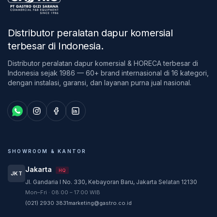
Distributor peralatan dapur komersial
terbesar di Indonesia
.
Distributor peralatan dapur komersial & HORECA terbesar di
Indonesia sejak 1986 — 60+ brand internasional di 16 kategori,
dengan instalasi, garansi, dan layanan purna jual nasional.
SHOWROOM & KANTOR
Jakarta
HQ
JKT
Jl. Gandaria I No. 330, Kebayoran Baru, Jakarta Selatan 12130
Customer Service
Mon–Fri · 08:00 – 17:00 WIB
Customer Service GASTRO siap membantu
(021) 2930 3831
marketing@gastro.co.id
sesuai kebutuhan Anda.