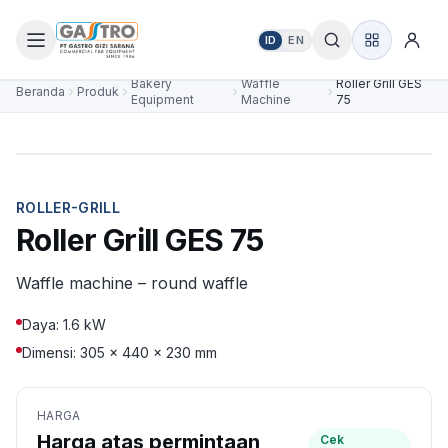
ID
EN
Bakery
Waffle
Roller Grill GES
Beranda
Produk
Equipment
Machine
75
ROLLER-GRILL
Roller Grill GES 75
Waffle machine – round waffle
Daya: 1.6 kW
Dimensi: 305 × 440 × 230 mm
HARGA
Harga atas permintaan
Cek