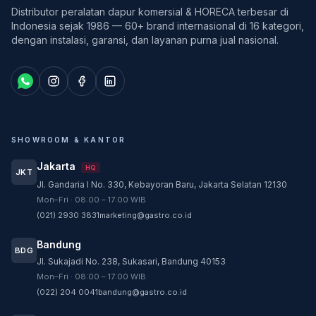
Distributor peralatan dapur komersial & HORECA terbesar di
Indonesia sejak 1986 — 60+ brand internasional di 16 kategori,
dengan instalasi, garansi, dan layanan purna jual nasional.
SHOWROOM & KANTOR
Jakarta
HQ
JKT
Jl. Gandaria I No. 330, Kebayoran Baru, Jakarta Selatan 12130
Customer Service
Mon–Fri · 08:00 – 17:00 WIB
Customer Service GASTRO siap membantu
(021) 2930 3831
marketing@gastro.co.id
sesuai kebutuhan Anda.
Bandung
Tim biasanya membalas dalam beberapa menit.
BDG
Jl. Sukajadi No. 238, Sukasari, Bandung 40153
CS - Tanya Produk Gastro
Mon–Fri · 08:00 – 17:00 WIB
Konsultasi dan pembelian produk
(022) 204 0041
bandung@gastro.co.id