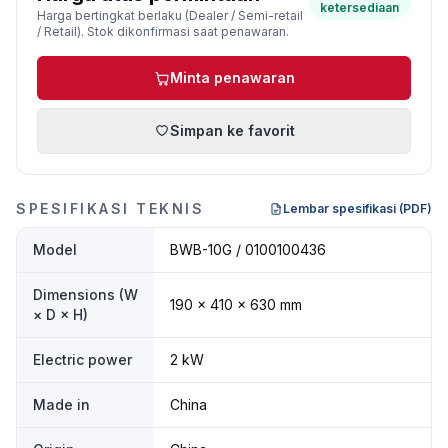
ketersediaan
Harga bertingkat berlaku (Dealer / Semi-retail
/ Retail). Stok dikonfirmasi saat penawaran.
Minta penawaran
Simpan ke favorit
SPESIFIKASI TEKNIS
Lembar spesifikasi (PDF)
Model
BWB-10G / 0100100436
Dimensions (W
190 × 410 × 630 mm
× D × H)
Electric power
2 kW
Made in
China