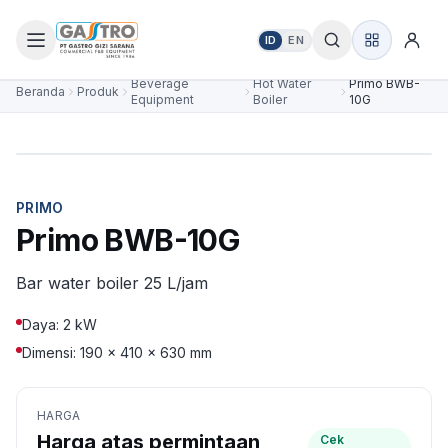
ID
EN
Beverage
Hot Water
Primo BWB-
Beranda
Produk
Equipment
Boiler
10G
PRIMO
Primo BWB-10G
Bar water boiler 25 L/jam
Daya: 2 kW
Dimensi: 190 × 410 × 630 mm
HARGA
Harga atas permintaan
Cek