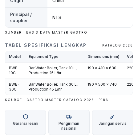
Origin
China
Principal /
NTS
supplier
SUMBER · BASIS DATA MASTER GASTRO
TABEL SPESIFIKASI LENGKAP
KATALOG 2026
Model
Equipment Type
Dimensions (mm)
Volta
BWB-
Bar Water Boiler, Tank 10 L,
190 x 410 x 630
220/5
10G
Production 25 L/hr
BWB-
Bar Water Boiler, Tank 30 L,
190 x 500 x 740
220/5
30G
Production 45 L/hr
SOURCE · GASTRO MASTER CATALOG 2026 · P
186
Garansi resmi
Pengiriman
Jaringan servis
nasional