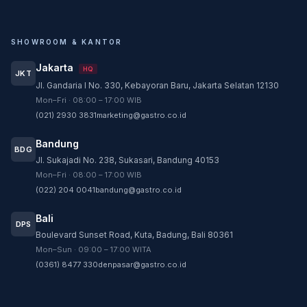
SHOWROOM & KANTOR
Jakarta
HQ
JKT
Jl. Gandaria I No. 330, Kebayoran Baru, Jakarta Selatan 12130
Customer Service
Mon–Fri · 08:00 – 17:00 WIB
Customer Service GASTRO siap membantu
(021) 2930 3831
marketing@gastro.co.id
sesuai kebutuhan Anda.
Bandung
Tim biasanya membalas dalam beberapa menit.
BDG
Jl. Sukajadi No. 238, Sukasari, Bandung 40153
CS - Tanya Produk Gastro
Mon–Fri · 08:00 – 17:00 WIB
Konsultasi dan pembelian produk
(022) 204 0041
bandung@gastro.co.id
CS - Service Gastro
Bali
DPS
Layanan khusus service
Boulevard Sunset Road, Kuta, Badung, Bali 80361
Mon–Sun · 09:00 – 17:00 WITA
CS - Sparepart Gastro
(0361) 8477 330
denpasar@gastro.co.id
Konsultasi dan pembelian sparepart