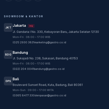
SHOWROOM & KANTOR
Jakarta
HQ
JKT
Jl. Gandaria I No. 330, Kebayoran Baru, Jakarta Selatan 12130
Customer Service
Mon–Fri · 08:00 – 17:00 WIB
Customer Service GASTRO siap membantu
(021) 2930 3831
marketing@gastro.co.id
sesuai kebutuhan Anda.
Bandung
Tim biasanya membalas dalam beberapa menit.
BDG
Jl. Sukajadi No. 238, Sukasari, Bandung 40153
CS - Tanya Produk Gastro
Mon–Fri · 08:00 – 17:00 WIB
Konsultasi dan pembelian produk
(022) 204 0041
bandung@gastro.co.id
CS - Service Gastro
Bali
DPS
Layanan khusus service
Boulevard Sunset Road, Kuta, Badung, Bali 80361
Mon–Sun · 09:00 – 17:00 WITA
CS - Sparepart Gastro
(0361) 8477 330
denpasar@gastro.co.id
Konsultasi dan pembelian sparepart