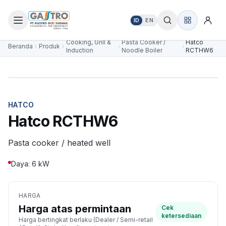
ID
EN
Cooking, Grill &
Pasta Cooker /
Hatco
Beranda
Produk
Induction
Noodle Boiler
RCTHW6
HATCO
Hatco RCTHW6
Pasta cooker / heated well
Daya: 6 kW
HARGA
Harga atas permintaan
Cek
ketersediaan
Harga bertingkat berlaku (Dealer / Semi-retail