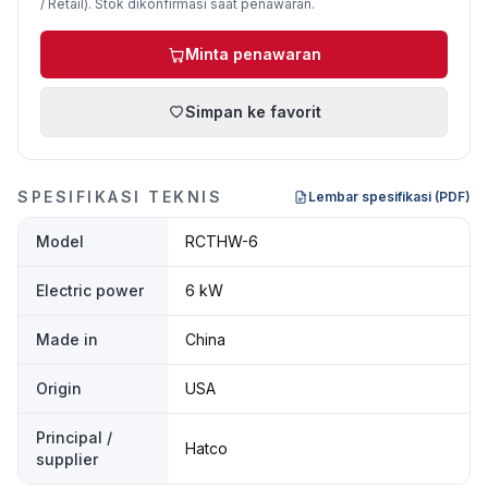
/ Retail). Stok dikonfirmasi saat penawaran.
Minta penawaran
Simpan ke favorit
SPESIFIKASI TEKNIS
Lembar spesifikasi (PDF)
Model
RCTHW-6
Electric power
6 kW
Made in
China
Origin
USA
Principal /
Hatco
supplier