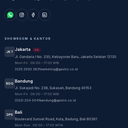
SHOWROOM & KANTOR
Jakarta
HQ
JKT
Jl. Gandaria I No. 330, Kebayoran Baru, Jakarta Selatan 12130
Customer Service
Mon–Fri · 08:00 – 17:00 WIB
Customer Service GASTRO siap membantu
(021) 2930 3831
marketing@gastro.co.id
sesuai kebutuhan Anda.
Bandung
Tim biasanya membalas dalam beberapa menit.
BDG
Jl. Sukajadi No. 238, Sukasari, Bandung 40153
CS - Tanya Produk Gastro
Mon–Fri · 08:00 – 17:00 WIB
Konsultasi dan pembelian produk
(022) 204 0041
bandung@gastro.co.id
CS - Service Gastro
Bali
DPS
Layanan khusus service
Boulevard Sunset Road, Kuta, Badung, Bali 80361
Mon–Sun · 09:00 – 17:00 WITA