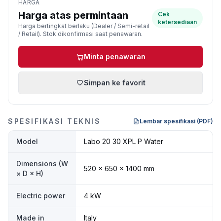
HARGA
Harga atas permintaan
Cek
ketersediaan
Harga bertingkat berlaku (Dealer / Semi-retail
/ Retail). Stok dikonfirmasi saat penawaran.
Minta penawaran
Simpan ke favorit
SPESIFIKASI TEKNIS
Lembar spesifikasi (PDF)
Model
Labo 20 30 XPL P Water
Dimensions (W
520 × 650 × 1400 mm
× D × H)
Electric power
4 kW
Made in
Italy