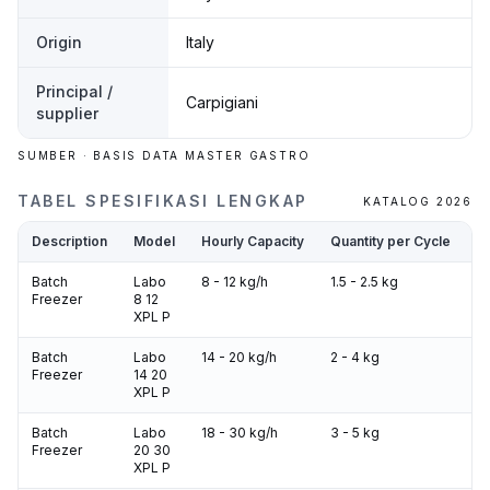
Origin
Italy
Principal /
Carpigiani
supplier
SUMBER · BASIS DATA MASTER GASTRO
TABEL SPESIFIKASI LENGKAP
KATALOG 2026
Description
Model
Hourly Capacity
Quantity per Cycle
D
Batch
Labo
8 - 12 kg/h
1.5 - 2.5 kg
3
Freezer
8 12
XPL P
Batch
Labo
14 - 20 kg/h
2 - 4 kg
4
Freezer
14 20
XPL P
Batch
Labo
18 - 30 kg/h
3 - 5 kg
5
Freezer
20 30
1
XPL P