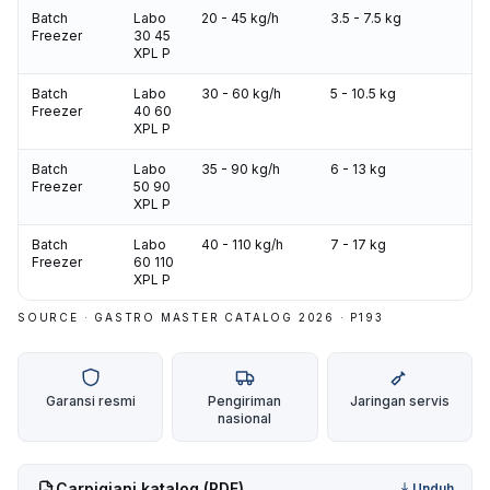
Batch
Labo
20 - 45 kg/h
3.5 - 7.5 kg
5
Freezer
30 45
1
XPL P
Batch
Labo
30 - 60 kg/h
5 - 10.5 kg
5
Freezer
40 60
1
XPL P
Batch
Labo
35 - 90 kg/h
6 - 13 kg
5
Freezer
50 90
1
XPL P
Batch
Labo
40 - 110 kg/h
7 - 17 kg
5
Freezer
60 110
1
XPL P
SOURCE · GASTRO MASTER CATALOG 2026 · P
193
Garansi resmi
Pengiriman
Jaringan servis
nasional
Carpigiani
katalog (PDF)
Unduh