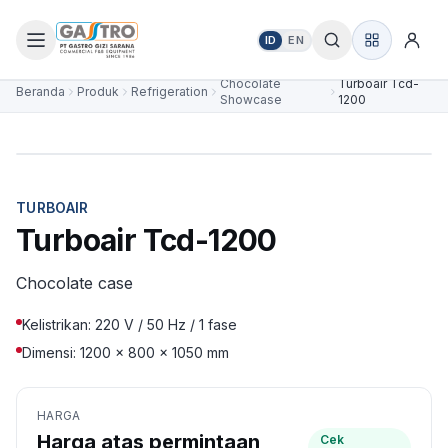
ID
EN
Chocolate
Turboair Tcd-
Beranda
Produk
Refrigeration
Showcase
1200
TURBOAIR
Turboair Tcd-1200
Chocolate case
Kelistrikan: 220 V / 50 Hz / 1 fase
Dimensi: 1200 × 800 × 1050 mm
HARGA
Harga atas permintaan
Cek