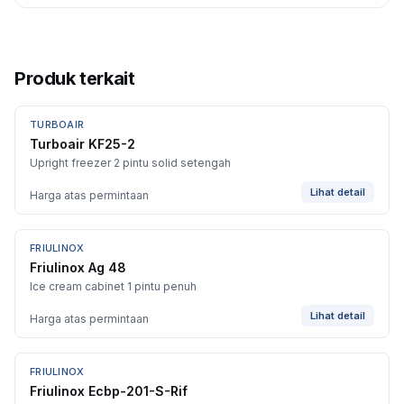
Produk terkait
TURBOAIR
BARU
Turboair KF25-2
Upright freezer 2 pintu solid setengah
Lihat detail
Harga atas permintaan
FRIULINOX
Friulinox Ag 48
Ice cream cabinet 1 pintu penuh
Lihat detail
Harga atas permintaan
FRIULINOX
Friulinox Ecbp-201-S-Rif