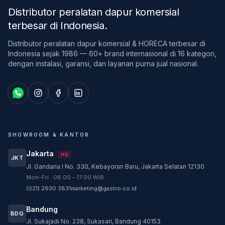
Distributor peralatan dapur komersial
terbesar di Indonesia
.
Distributor peralatan dapur komersial & HORECA terbesar di
Indonesia sejak 1986 — 60+ brand internasional di 16 kategori,
dengan instalasi, garansi, dan layanan purna jual nasional.
SHOWROOM & KANTOR
Jakarta
HQ
JKT
Jl. Gandaria I No. 330, Kebayoran Baru, Jakarta Selatan 12130
Customer Service
Mon–Fri · 08:00 – 17:00 WIB
Customer Service GASTRO siap membantu
(021) 2930 3831
marketing@gastro.co.id
sesuai kebutuhan Anda.
Bandung
Tim biasanya membalas dalam beberapa menit.
BDG
Jl. Sukajadi No. 238, Sukasari, Bandung 40153