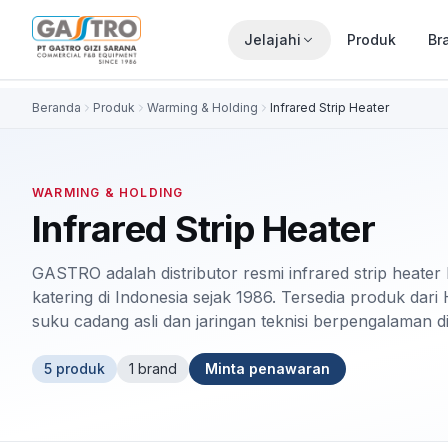
Jelajahi
Produk
Br
Beranda
Produk
Warming & Holding
Infrared Strip Heater
WARMING & HOLDING
Infrared Strip Heater
GASTRO adalah distributor resmi infrared strip heater 
katering di Indonesia sejak 1986. Tersedia produk dari
suku cadang asli dan jaringan teknisi berpengalaman d
5
produk
1
brand
Minta penawaran