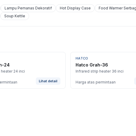
Lampu Pemanas Dekoratif
Hot Display Case
Food Warmer Serba
Soup Kettle
HATCO
h-24
Hatco Grah-36
p heater 24 inci
Infrared strip heater 36 inci
Lihat detail
permintaan
Harga atas permintaan