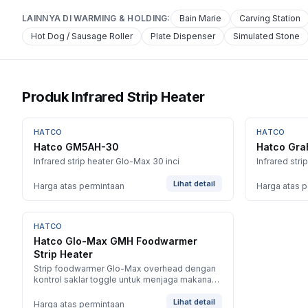
LAINNYA DI
WARMING & HOLDING
:
Bain Marie
Carving Station
Hot Dog / Sausage Roller
Plate Dispenser
Simulated Stone
Produk Infrared Strip Heater
HATCO
HATCO
Hatco GM5AH-30
Hatco Gra
Infrared strip heater Glo-Max 30 inci
Infrared stri
Lihat detail
Harga atas permintaan
Harga atas 
HATCO
BARU
Hatco Glo-Max GMH Foodwarmer
Strip Heater
Strip foodwarmer Glo-Max overhead dengan
kontrol saklar toggle untuk menjaga makanan
tersaji di area pass.
Lihat detail
Harga atas permintaan