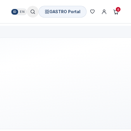
0
GASTRO Portal
ID
EN