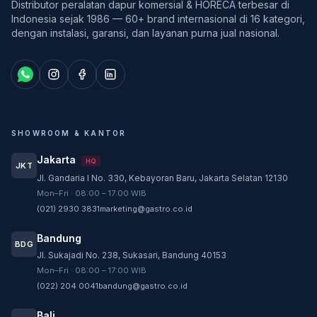
Distributor peralatan dapur komersial & HORECA terbesar di
Indonesia sejak 1986 — 60+ brand internasional di 16 kategori,
dengan instalasi, garansi, dan layanan purna jual nasional.
SHOWROOM & KANTOR
Jakarta
HQ
JKT
Jl. Gandaria I No. 330, Kebayoran Baru, Jakarta Selatan 12130
Customer Service
Mon–Fri · 08:00 – 17:00 WIB
Customer Service GASTRO siap membantu
(021) 2930 3831
marketing@gastro.co.id
sesuai kebutuhan Anda.
Bandung
Tim biasanya membalas dalam beberapa menit.
BDG
Jl. Sukajadi No. 238, Sukasari, Bandung 40153
CS - Tanya Produk Gastro
Mon–Fri · 08:00 – 17:00 WIB
Konsultasi dan pembelian produk
(022) 204 0041
bandung@gastro.co.id
CS - Service Gastro
Bali