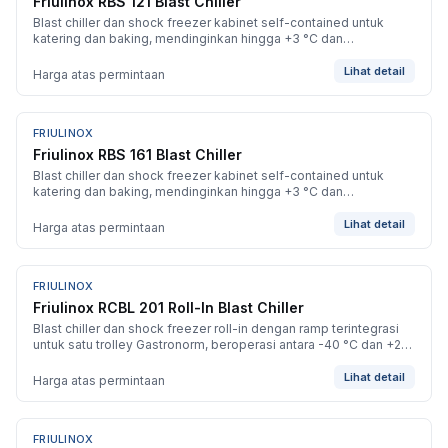
Friulinox RBS 121 Blast Chiller
Blast chiller dan shock freezer kabinet self-contained untuk
katering dan baking, mendinginkan hingga +3 °C dan
membekukan hingga -40 °C.
Lihat detail
Harga atas permintaan
FRIULINOX
BARU
Friulinox RBS 161 Blast Chiller
Blast chiller dan shock freezer kabinet self-contained untuk
katering dan baking, mendinginkan hingga +3 °C dan
membekukan hingga -40 °C.
Lihat detail
Harga atas permintaan
FRIULINOX
BARU
Friulinox RCBL 201 Roll-In Blast Chiller
Blast chiller dan shock freezer roll-in dengan ramp terintegrasi
untuk satu trolley Gastronorm, beroperasi antara -40 °C dan +20
°C.
Lihat detail
Harga atas permintaan
FRIULINOX
BARU