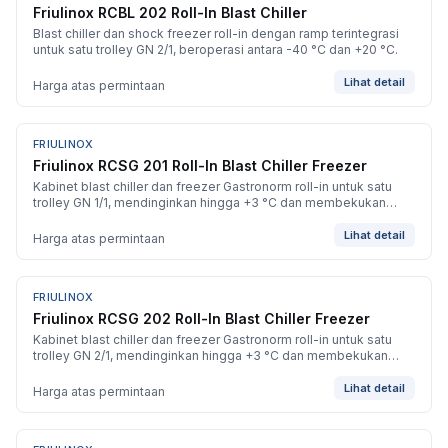
Friulinox RCBL 202 Roll-In Blast Chiller
Blast chiller dan shock freezer roll-in dengan ramp terintegrasi
untuk satu trolley GN 2/1, beroperasi antara -40 °C dan +20 °C.
Lihat detail
Harga atas permintaan
FRIULINOX
BARU
Friulinox RCSG 201 Roll-In Blast Chiller Freezer
Kabinet blast chiller dan freezer Gastronorm roll-in untuk satu
trolley GN 1/1, mendinginkan hingga +3 °C dan membekukan
hingga -40 °C.
Lihat detail
Harga atas permintaan
FRIULINOX
BARU
Friulinox RCSG 202 Roll-In Blast Chiller Freezer
Kabinet blast chiller dan freezer Gastronorm roll-in untuk satu
trolley GN 2/1, mendinginkan hingga +3 °C dan membekukan
hingga -40 °C.
Lihat detail
Harga atas permintaan