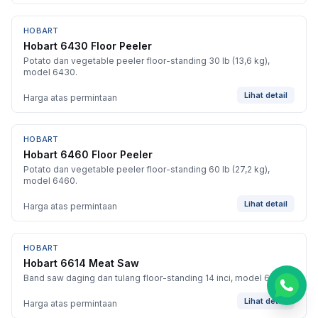
HOBART
BARU
Customer Service
Hobart 6430 Floor Peeler
Customer Service GASTRO siap membantu
Potato dan vegetable peeler floor-standing 30 lb (13,6 kg),
sesuai kebutuhan Anda.
model 6430.
Tim biasanya membalas dalam beberapa menit.
Lihat detail
Harga atas permintaan
CS - Tanya Produk Gastro
Konsultasi dan pembelian produk
HOBART
BARU
Hobart 6460 Floor Peeler
CS - Service Gastro
Potato dan vegetable peeler floor-standing 60 lb (27,2 kg),
Layanan khusus service
model 6460.
Lihat detail
Harga atas permintaan
CS - Sparepart Gastro
Konsultasi dan pembelian sparepart
HOBART
BARU
Hobart 6614 Meat Saw
Band saw daging dan tulang floor-standing 14 inci, model 6614.
Lihat detail
Harga atas permintaan