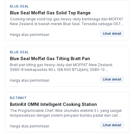
BLUE SEAL
BARU
Blue Seal Moffat Gas Solid Top Range
Cooking range solid top gas heavy-duty bertenaga dari MOFFAT
New Zealand di bawah merek Blue Seal. Tersedia sebagai G57-
LS solid top dengan leg stand (42.700 BTU/jam) atau G570 solid
top pada gas.
Lihat detail
Harga atas permintaan
BLUE SEAL
BARU
Blue Seal Moffat Gas Tilting Bratt Pan
Bratt pan tilting gas heavy-duty dari MOFFAT New Zealand.
G580-8 berkapasitas 80 L (68.600 BTU/jam); G580-12
berkapasitas 120 L (85.300 BTU/jam).
Lihat detail
Harga atas permintaan
BOTINKIT
BARU
BotinKit OMNI Intelligent Cooking Station
The Programmable Chef. Wok otomatis elektrik 5 L yang sangat
terspesialisasi dengan sistem penyalur bumbu padat dan cair
yang canggih. Sempurna untuk outlet yang mengutamakan
presisi.
Lihat detail
Harga atas permintaan