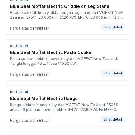
BARU
Blue Seal Moffat Electric Griddle on Leg Stand
Griddle elektrik heavy-duty dengan leg stand dari MOFFAT New
Zealand. EP514-LS 600 mm (7,20 kW), EP516-LS 900 mm (12,00
kW), EP518-LS 1200 mm (18,00 kW).
Lihat detail
Harga atas permintaan
BLUE SEAL
BARU
Blue Seal Moffat Electric Pasta Cooker
Pasta cooker elektrik heavy-duty dari MOFFAT New Zealand.
Tangki tunggal 40 L, 1 fasa / 10,50 kW.
Lihat detail
Harga atas permintaan
BLUE SEAL
BARU
Blue Seal Moffat Electric Range
Range elektrik heavy-duty dari MOFFAT New Zealand. E506S
adalah 6 plat pada oven elektrik GN 2/1 (22,10 kW); E514S-LS
adalah 4 plat dengan leg stand (10,40 kW, 600 mm); E516S-LS
adalah 6 plat dengan leg stand.
Lihat detail
Harga atas permintaan