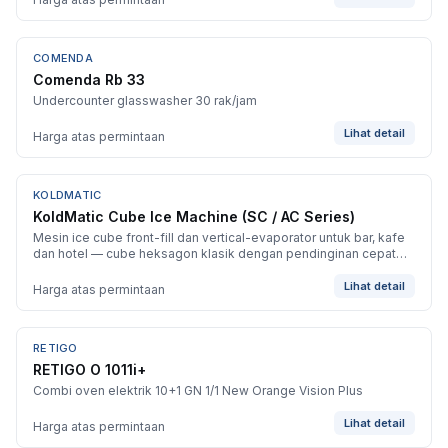
COMENDA
BARU
Comenda Rb 33
Undercounter glasswasher 30 rak/jam
Lihat detail
Harga atas permintaan
KOLDMATIC
BARU
KoldMatic Cube Ice Machine (SC / AC Series)
Mesin ice cube front-fill dan vertical-evaporator untuk bar, kafe
dan hotel — cube heksagon klasik dengan pendinginan cepat
dan hemat energi.
Lihat detail
Harga atas permintaan
RETIGO
BARU
RETIGO O 1011i+
Combi oven elektrik 10+1 GN 1/1 New Orange Vision Plus
Lihat detail
Harga atas permintaan