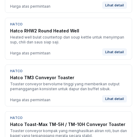
Lihat detail
Harga atas permintaan
HATCO
BARU
Hatco RHW2 Round Heated Well
Heated well bulat countertop dan soup kettle untuk menyimpan
sup, chili dan saus siap saji.
Lihat detail
Harga atas permintaan
HATCO
BARU
Hatco TM3 Conveyor Toaster
Toaster conveyor bervolume tinggi yang memberikan output
pemanggangan konsisten untuk dapur dan buffet sibuk.
Lihat detail
Harga atas permintaan
HATCO
BARU
Hatco Toast-Max TM-5H / TM-10H Conveyor Toaster
Toaster conveyor kompak yang menghasilkan aliran roti, bun dan
bagel yang terpanggang merata secara stabil.