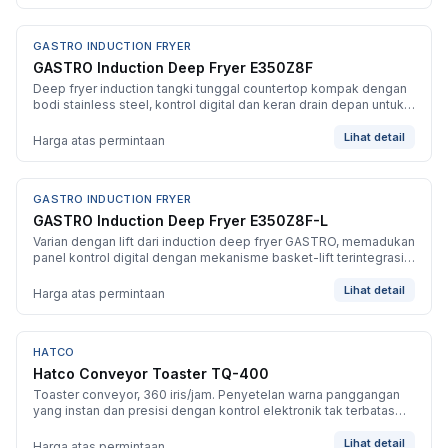
GASTRO INDUCTION FRYER
BARU
GASTRO Induction Deep Fryer E350Z8F
Deep fryer induction tangki tunggal countertop kompak dengan
bodi stainless steel, kontrol digital dan keran drain depan untuk
penggorengan cepat dan hemat energi.
Lihat detail
Harga atas permintaan
GASTRO INDUCTION FRYER
BARU
GASTRO Induction Deep Fryer E350Z8F-L
Varian dengan lift dari induction deep fryer GASTRO, memadukan
panel kontrol digital dengan mekanisme basket-lift terintegrasi
untuk penirisan tanpa tangan.
Lihat detail
Harga atas permintaan
HATCO
BARU
Hatco Conveyor Toaster TQ-400
Toaster conveyor, 360 iris/jam. Penyetelan warna panggangan
yang instan dan presisi dengan kontrol elektronik tak terbatas
untuk panas atas dan bawah.
Lihat detail
Harga atas permintaan