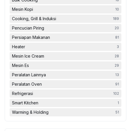
Mesin Kopi
10
Cooking, Grill & Induksi
189
Pencucian Piring
20
Persiapan Makanan
81
Heater
3
Mesin Ice Cream
28
Mesin Es
29
Peralatan Lainnya
13
Peralatan Oven
91
Refrigerasi
102
Smart Kitchen
1
Warming & Holding
51