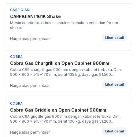
CARPIGIANI
BARU
CARPIGIANI 161K Shake
Mesin countertop khusus untuk milkshake kental dan frozen
shake.
Lihat detail
Harga atas permintaan
COBRA
BARU
Cobra Gas Chargrill on Open Cabinet 900mm
Cobra CB9 chargrill gas 900 mm dengan kabinet terbuka. Dim.
900 x 800 x 915+170 mm, berat 135 kg, daya gas 91.500
BTU/jam.
Lihat detail
Harga atas permintaan
COBRA
BARU
Cobra Gas Griddle on Open Cabinet 900mm
Cobra C9A griddle gas 900 mm dengan kabinet terbuka. Dim.
900 x 800 x 915+170 mm, berat 100 kg, daya gas 51.200
BTU/jam.
Lihat detail
Harga atas permintaan