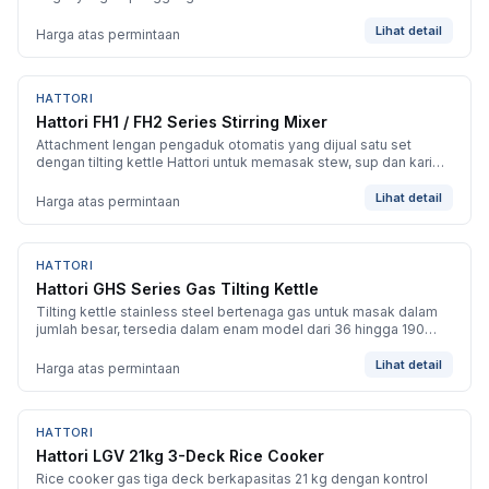
Lihat detail
Harga atas permintaan
HATTORI
BARU
Hattori FH1 / FH2 Series Stirring Mixer
Attachment lengan pengaduk otomatis yang dijual satu set
dengan tilting kettle Hattori untuk memasak stew, sup dan kari
tanpa perlu diaduk manual.
Lihat detail
Harga atas permintaan
HATTORI
BARU
Hattori GHS Series Gas Tilting Kettle
Tilting kettle stainless steel bertenaga gas untuk masak dalam
jumlah besar, tersedia dalam enam model dari 36 hingga 190
liter.
Lihat detail
Harga atas permintaan
HATTORI
BARU
Hattori LGV 21kg 3-Deck Rice Cooker
Rice cooker gas tiga deck berkapasitas 21 kg dengan kontrol