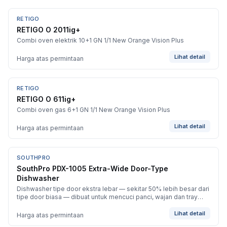
RETIGO
BARU
RETIGO O 2011ig+
Combi oven elektrik 10+1 GN 1/1 New Orange Vision Plus
Lihat detail
Harga atas permintaan
RETIGO
BARU
RETIGO O 611ig+
Combi oven gas 6+1 GN 1/1 New Orange Vision Plus
Lihat detail
Harga atas permintaan
SOUTHPRO
BARU
SouthPro PDX-1005 Extra-Wide Door-Type
Dishwasher
Dishwasher tipe door ekstra lebar — sekitar 50% lebih besar dari
tipe door biasa — dibuat untuk mencuci panci, wajan dan tray
berukuran besar dengan sistem wash-arm ganda.
Lihat detail
Harga atas permintaan