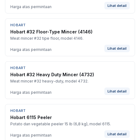
Lihat detail
Harga atas permintaan
HOBART
BARU
Hobart #32 Floor-Type Mincer (4146)
Meat mincer #32 tipe floor, model 4146.
Lihat detail
Harga atas permintaan
HOBART
BARU
Hobart #32 Heavy Duty Mincer (4732)
Meat mincer #32 heavy-duty, model 4732.
Lihat detail
Harga atas permintaan
HOBART
BARU
Hobart 6115 Peeler
Potato dan vegetable peeler 15 lb (6,8 kg), model 6115.
Lihat detail
Harga atas permintaan