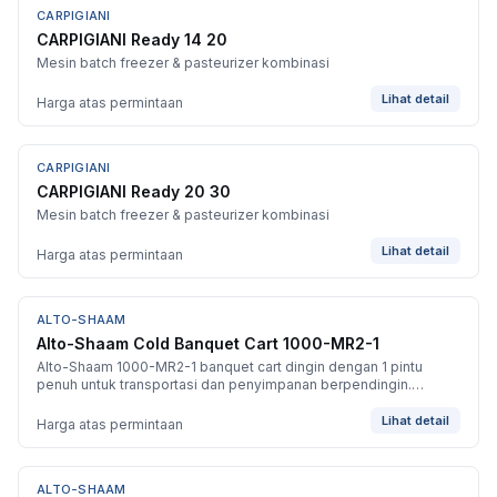
CARPIGIANI
CARPIGIANI Ready 14 20
Mesin batch freezer & pasteurizer kombinasi
Lihat detail
Harga atas permintaan
CARPIGIANI
CARPIGIANI Ready 20 30
Mesin batch freezer & pasteurizer kombinasi
Lihat detail
Harga atas permintaan
ALTO-SHAAM
BARU
Alto-Shaam Cold Banquet Cart 1000-MR2-1
Alto-Shaam 1000-MR2-1 banquet cart dingin dengan 1 pintu
penuh untuk transportasi dan penyimpanan berpendingin.
Kapasitas 24 pan GN 1/1-65, rentang suhu -2 / +4 °C. Dimensi
840 x 915 x 17 mm.
Lihat detail
Harga atas permintaan
ALTO-SHAAM
BARU