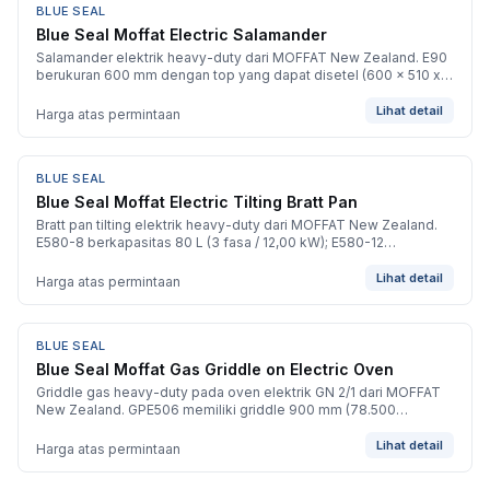
BLUE SEAL
BARU
Blue Seal Moffat Electric Salamander
Salamander elektrik heavy-duty dari MOFFAT New Zealand. E90
berukuran 600 mm dengan top yang dapat disetel (600 x 510 x
514 mm, 1 fasa / 3,60 kW); E91 berukuran 900 mm (900 x 420 x
400 mm, 1 fasa / 6,00 kW).
Lihat detail
Harga atas permintaan
BLUE SEAL
BARU
Blue Seal Moffat Electric Tilting Bratt Pan
Bratt pan tilting elektrik heavy-duty dari MOFFAT New Zealand.
E580-8 berkapasitas 80 L (3 fasa / 12,00 kW); E580-12
berkapasitas 120 L (3 fasa / 17,00 kW).
Lihat detail
Harga atas permintaan
BLUE SEAL
BARU
Blue Seal Moffat Gas Griddle on Electric Oven
Griddle gas heavy-duty pada oven elektrik GN 2/1 dari MOFFAT
New Zealand. GPE506 memiliki griddle 900 mm (78.500
BTU/jam); GPE508 memiliki griddle 1200 mm (105.700 BTU/jam).
Keduanya 3 fasa / 6.
Lihat detail
Harga atas permintaan