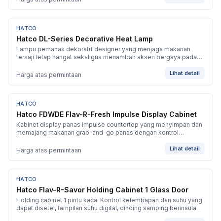
HATCO
BARU
Hatco DL-Series Decorative Heat Lamp
Lampu pemanas dekoratif designer yang menjaga makanan
tersaji tetap hangat sekaligus menambah aksen bergaya pada
display front-of-house.
Lihat detail
Harga atas permintaan
HATCO
BARU
Hatco FDWDE Flav-R-Fresh Impulse Display Cabinet
Kabinet display panas impulse countertop yang menyimpan dan
memajang makanan grab-and-go panas dengan kontrol
kelembapan.
Lihat detail
Harga atas permintaan
HATCO
BARU
Hatco Flav-R-Savor Holding Cabinet 1 Glass Door
Holding cabinet 1 pintu kaca. Kontrol kelembapan dan suhu yang
dapat disetel, tampilan suhu digital, dinding samping berinsulasi,
pintu kaca yang dapat dibalik di lapangan, roda swivel besar.