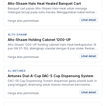
Alto-Shaam Halo Heat Heated Banquet Cart
Banquet cart panas Alto-Shaam Halo Heat untuk menjaga
hidangan tersaji pada suhu merata. Menggunakan kabel termal
berdensitas rendah yang dikontrol termostat dan dililitkan di
sekeliling dinding untuk menahan panas.
Lihat detail
Harga atas permintaan
ALTO-SHAAM
BARU
Alto-Shaam Holding Cabinet 1200-UP
Alto-Shaam 1200-UP holding cabinet Halo Heat berkapasitas 16
pan GN 1/1-150, dilengkapi standar dengan 8 pan slider. Rentang
suhu +16 / +93 °C, dimensi 636 x 817 x 1924 mm.
Lihat detail
Harga atas permintaan
AJ ANTUNES
BARU
Antunes Dial-A-Cup DAC-5 Cup Dispensing System
DAC-05 Cup Dispensing. Sistem dispenser gelas plastik built-in
yang tangguh, dirancang untuk stasiun minuman bervolume
tinggi. Awet, higienis dan direkayasa untuk alur cepat outlet
modern.
Lihat detail
Harga atas permintaan