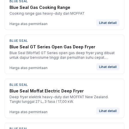
BLUE SEAL
BARU
Blue Seal Gas Cooking Range
Cooking range gas heavy-duty dari MOFFAT
Lihat detail
Harga atas permintaan
BLUE SEAL
BARU
Blue Seal GT Series Open Gas Deep Fryer
Blue Seal (Moffat) GT Series open gas deep fryer yang dibuat
untuk dapur bervolume tinggi dan pemulihan suhu cepat.
Tersedia tangki tunggal (GT45 20 L, GT60 31 L), tangki ganda
(GT46 13+13 L) dan lainnya.
Lihat detail
Harga atas permintaan
BLUE SEAL
BARU
Blue Seal Moffat Electric Deep Fryer
Deep fryer elektrik heavy-duty dari MOFFAT New Zealand.
Tangki tunggal 27 L, 3 fasa / 17,00 kW.
Lihat detail
Harga atas permintaan
BLUE SEAL