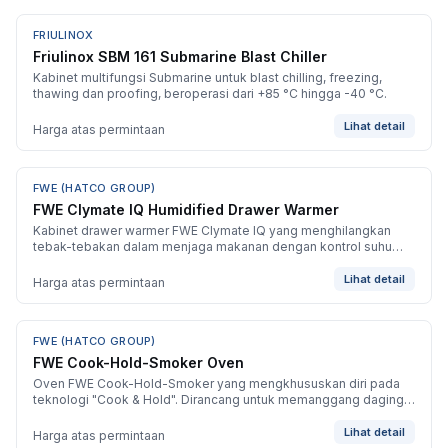
FRIULINOX
BARU
Friulinox SBM 161 Submarine Blast Chiller
Kabinet multifungsi Submarine untuk blast chilling, freezing,
thawing dan proofing, beroperasi dari +85 °C hingga -40 °C.
Lihat detail
Harga atas permintaan
FWE (HATCO GROUP)
BARU
FWE Clymate IQ Humidified Drawer Warmer
Kabinet drawer warmer FWE Clymate IQ yang menghilangkan
tebak-tebakan dalam menjaga makanan dengan kontrol suhu
dan kelembapan yang canggih dan independen. Seri laci PHTT
dapat menampung banyak ukuran.
Lihat detail
Harga atas permintaan
FWE (HATCO GROUP)
BARU
FWE Cook-Hold-Smoker Oven
Oven FWE Cook-Hold-Smoker yang mengkhususkan diri pada
teknologi "Cook & Hold". Dirancang untuk memanggang daging
secara sempurna dengan susut minimal, lalu menjaganya pada
suhu penyajian ideal.
Lihat detail
Harga atas permintaan