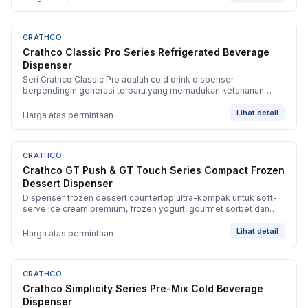
CRATHCO
BARU
Crathco Classic Pro Series Refrigerated Beverage
Dispenser
Seri Crathco Classic Pro adalah cold drink dispenser
berpendingin generasi terbaru yang memadukan ketahanan
mekanis Classic Bubbler dengan seri Simplicity yang
berorientasi operator.
Lihat detail
Harga atas permintaan
CRATHCO
BARU
Crathco GT Push & GT Touch Series Compact Frozen
Dessert Dispenser
Dispenser frozen dessert countertop ultra-kompak untuk soft-
serve ice cream premium, frozen yogurt, gourmet sorbet dan
slush kental. Tersedia konfigurasi bowl 5 liter tunggal atau
ganda.
Lihat detail
Harga atas permintaan
CRATHCO
BARU
Crathco Simplicity Series Pre-Mix Cold Beverage
Dispenser