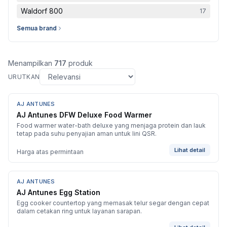
Waldorf 800
17
Semua brand
Menampilkan
717
produk
URUTKAN
AJ ANTUNES
BARU
AJ Antunes DFW Deluxe Food Warmer
Food warmer water-bath deluxe yang menjaga protein dan lauk
tetap pada suhu penyajian aman untuk lini QSR.
Lihat detail
Harga atas permintaan
AJ ANTUNES
BARU
AJ Antunes Egg Station
Egg cooker countertop yang memasak telur segar dengan cepat
dalam cetakan ring untuk layanan sarapan.