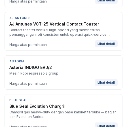
Lihat detail
Harga atas permintaan
AJ ANTUNES
BARU
AJ Antunes VCT-25 Vertical Contact Toaster
Contact toaster vertikal high-speed yang memberikan
pemanggangan roti konsisten untuk operasi quick-service
bervolume tinggi.
Lihat detail
Harga atas permintaan
ASTORIA
BARU
Astoria INDIGO EVD/2
Mesin kopi espresso 2 group
Lihat detail
Harga atas permintaan
BLUE SEAL
BARU
Blue Seal Evolution Chargrill
Chargrill gas heavy-duty dengan base kabinet terbuka — bagian
dari Evolution Series.
Lihat detail
Harga atas permintaan