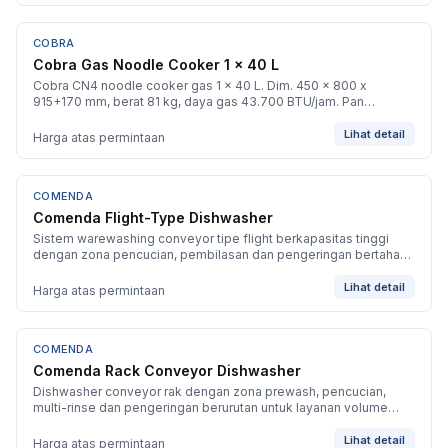
COBRA
BARU
Cobra Gas Noodle Cooker 1 x 40 L
Cobra CN4 noodle cooker gas 1 x 40 L. Dim. 450 x 800 x
915+170 mm, berat 81 kg, daya gas 43.700 BTU/jam. Pan
stainless steel 316 tebal 1,5 mm.
Lihat detail
Harga atas permintaan
COMENDA
BARU
Comenda Flight-Type Dishwasher
Sistem warewashing conveyor tipe flight berkapasitas tinggi
dengan zona pencucian, pembilasan dan pengeringan bertahap
untuk pemuatan berkelanjutan.
Lihat detail
Harga atas permintaan
COMENDA
BARU
Comenda Rack Conveyor Dishwasher
Dishwasher conveyor rak dengan zona prewash, pencucian,
multi-rinse dan pengeringan berurutan untuk layanan volume
menengah hingga tinggi.
Lihat detail
Harga atas permintaan