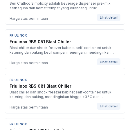
Seri Crathco Simplicity adalah beverage dispenser pre-mix
serbaguna dan hemat tempat yang dirancang untuk
memaksimalkan penjualan minuman impulse sekaligus
mengoptimalkan ruang counter yang sempit.
Lihat detail
Harga atas permintaan
FRIULINOX
BARU
Friulinox RBS 051 Blast Chiller
Blast chiller dan shock freezer kabinet self-contained untuk
katering dan baking kecil sampai menengah, mendinginkan
hingga +3 °C dan membekukan hingga -40 °C.
Lihat detail
Harga atas permintaan
FRIULINOX
BARU
Friulinox RBS 081 Blast Chiller
Blast chiller dan shock freezer kabinet self-contained untuk
katering dan baking, mendinginkan hingga +3 °C dan
membekukan hingga -40 °C.
Lihat detail
Harga atas permintaan
FRIULINOX
BARU