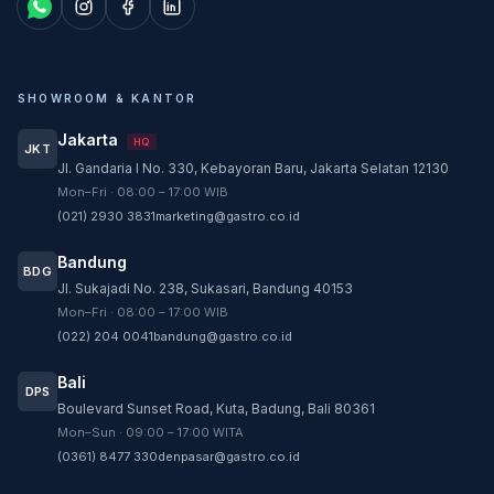
SHOWROOM & KANTOR
Jakarta
HQ
JKT
Jl. Gandaria I No. 330, Kebayoran Baru, Jakarta Selatan 12130
Customer Service
Mon–Fri · 08:00 – 17:00 WIB
Customer Service GASTRO siap membantu
(021) 2930 3831
marketing@gastro.co.id
sesuai kebutuhan Anda.
Bandung
Tim biasanya membalas dalam beberapa menit.
BDG
Jl. Sukajadi No. 238, Sukasari, Bandung 40153
CS - Tanya Produk Gastro
Mon–Fri · 08:00 – 17:00 WIB
Konsultasi dan pembelian produk
(022) 204 0041
bandung@gastro.co.id
CS - Service Gastro
Bali
DPS
Layanan khusus service
Boulevard Sunset Road, Kuta, Badung, Bali 80361
Mon–Sun · 09:00 – 17:00 WITA
CS - Sparepart Gastro
(0361) 8477 330
denpasar@gastro.co.id
Konsultasi dan pembelian sparepart