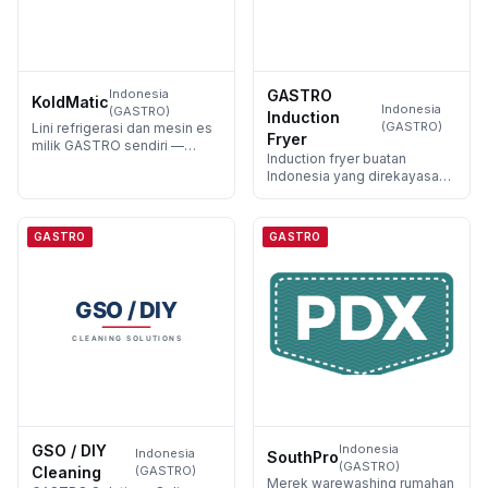
Indonesia
GASTRO
KoldMatic
Indonesia
(GASTRO)
Induction
(GASTRO)
Lini refrigerasi dan mesin es
Fryer
milik GASTRO sendiri —
Induction fryer buatan
dibuat untuk iklim Indonesia.
Indonesia yang direkayasa
oleh GASTRO.
GASTRO
GASTRO
GSO / DIY
Indonesia
Indonesia
SouthPro
(GASTRO)
Cleaning
(GASTRO)
Merek warewashing rumahan