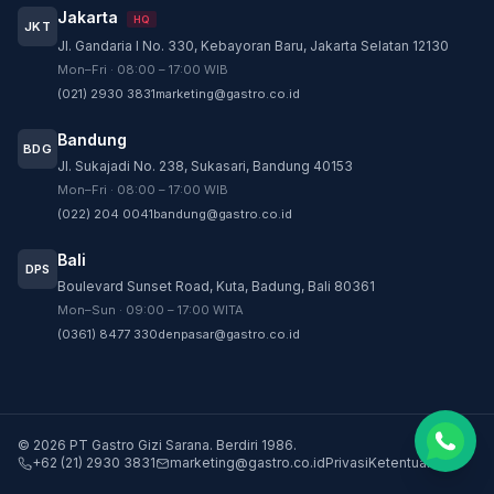
Jakarta
HQ
JKT
Jl. Gandaria I No. 330, Kebayoran Baru, Jakarta Selatan 12130
Customer Service
Mon–Fri · 08:00 – 17:00 WIB
Customer Service GASTRO siap membantu
(021) 2930 3831
marketing@gastro.co.id
sesuai kebutuhan Anda.
Bandung
Tim biasanya membalas dalam beberapa menit.
BDG
Jl. Sukajadi No. 238, Sukasari, Bandung 40153
CS - Tanya Produk Gastro
Mon–Fri · 08:00 – 17:00 WIB
Konsultasi dan pembelian produk
(022) 204 0041
bandung@gastro.co.id
CS - Service Gastro
Bali
DPS
Layanan khusus service
Boulevard Sunset Road, Kuta, Badung, Bali 80361
Mon–Sun · 09:00 – 17:00 WITA
CS - Sparepart Gastro
(0361) 8477 330
denpasar@gastro.co.id
Konsultasi dan pembelian sparepart
©
2026
PT Gastro Gizi Sarana
.
Berdiri
1986
.
+62 (21) 2930 3831
marketing@gastro.co.id
Privasi
Ketentuan