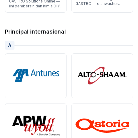
GASTRO Solutions Online —
GASTRO — dishwasher
lini pembersih dan kimia DIY.
komersial tipe door dan
hood.
Principal internasional
A