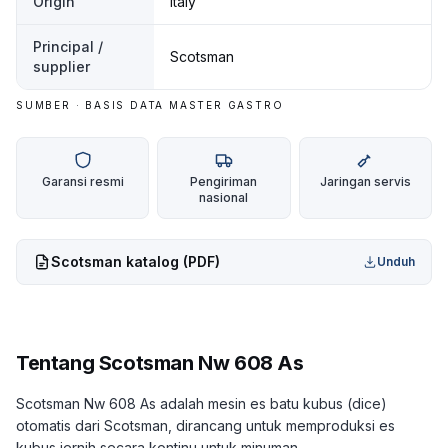
Origin
Italy
Principal /
Scotsman
supplier
SUMBER · BASIS DATA MASTER GASTRO
Garansi resmi
Pengiriman
Jaringan servis
nasional
Scotsman
katalog (PDF)
Unduh
Tentang
Scotsman Nw 608 As
Scotsman Nw 608 As adalah mesin es batu kubus (dice)
otomatis dari Scotsman, dirancang untuk memproduksi es
kubus jernih secara kontinu untuk minuman.