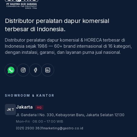
Distributor peralatan dapur komersial
terbesar di Indonesia
.
Distributor peralatan dapur komersial & HORECA terbesar di
Indonesia sejak 1986 — 60+ brand internasional di 16 kategori,
dengan instalasi, garansi, dan layanan purna jual nasional.
SHOWROOM & KANTOR
Jakarta
HQ
JKT
Jl. Gandaria I No. 330, Kebayoran Baru, Jakarta Selatan 12130
Customer Service
Mon–Fri · 08:00 – 17:00 WIB
Customer Service GASTRO siap membantu
(021) 2930 3831
marketing@gastro.co.id
sesuai kebutuhan Anda.