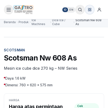
ID
EN
Ice
Dice Ice /
Scotsman Nw 608
Beranda
Produk
Machines
Cube
As
SCOTSMAN
Scotsman Nw 608 As
Mesin ice cube dice 270 kg – NW Series
Daya: 1.6 kW
Dimensi: 760 × 620 × 575 mm
HARGA
Harga atas permintaan
Cek