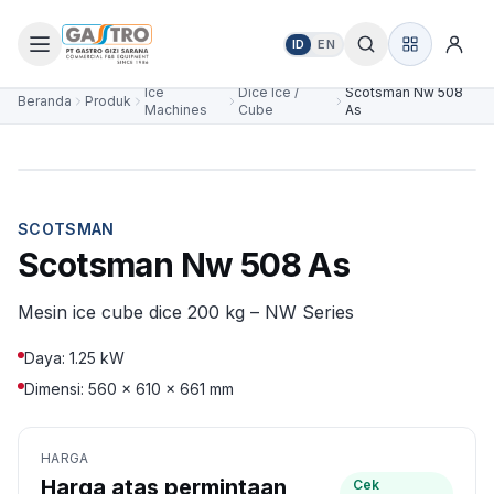
ID
EN
Ice
Dice Ice /
Scotsman Nw 508
Beranda
Produk
Machines
Cube
As
SCOTSMAN
Scotsman Nw 508 As
Mesin ice cube dice 200 kg – NW Series
Daya: 1.25 kW
Dimensi: 560 × 610 × 661 mm
HARGA
Harga atas permintaan
Cek