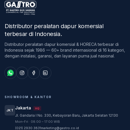
Distributor peralatan dapur komersial
terbesar di Indonesia
.
Distributor peralatan dapur komersial & HORECA terbesar di
Indonesia sejak 1986 — 60+ brand internasional di 16 kategori,
dengan instalasi, garansi, dan layanan purna jual nasional.
SHOWROOM & KANTOR
Jakarta
HQ
JKT
Jl. Gandaria I No. 330, Kebayoran Baru, Jakarta Selatan 12130
Customer Service
Mon–Fri · 08:00 – 17:00 WIB
Customer Service GASTRO siap membantu
(021) 2930 3831
marketing@gastro.co.id
sesuai kebutuhan Anda.