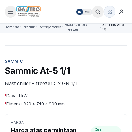
ID
EN
Blast Chiller /
Sammic At-5
Beranda
Produk
Refrigeration
Freezer
1/1
SAMMIC
Sammic At-5 1/1
Blast chiller – freezer 5 x GN 1/1
Daya: 1 kW
Dimensi: 820 × 740 × 900 mm
HARGA
Harga atas permintaan
Cek