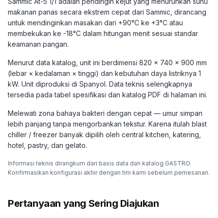
Sammic At-5 1/1 adalah pendingin kejut yang menurunkan suhu
makanan panas secara ekstrem cepat dari Sammic, dirancang
untuk mendinginkan masakan dari +90°C ke +3°C atau
membekukan ke -18°C dalam hitungan menit sesuai standar
keamanan pangan.
Menurut data katalog, unit ini berdimensi 820 × 740 × 900 mm
(lebar × kedalaman × tinggi) dan kebutuhan daya listriknya 1
kW. Unit diproduksi di Spanyol. Data teknis selengkapnya
tersedia pada tabel spesifikasi dan katalog PDF di halaman ini.
Melewati zona bahaya bakteri dengan cepat — umur simpan
lebih panjang tanpa mengorbankan tekstur. Karena itulah blast
chiller / freezer banyak dipilih oleh central kitchen, katering,
hotel, pastry, dan gelato.
Informasi teknis dirangkum dari basis data dan katalog GASTRO.
Konfirmasikan konfigurasi akhir dengan tim kami sebelum pemesanan.
Pertanyaan yang Sering Diajukan