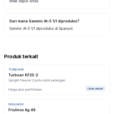
letak dapur Anda.
Dari mana Sammic At-5 1/1 diproduksi?
Sammic At-5 1/1 diproduksi di Spanyol.
Produk terkait
TURBOAIR
BARU
Turboair KF25-2
Upright freezer 2 pintu solid setengah
Lihat detail
Harga atas permintaan
FRIULINOX
Friulinox Ag 48