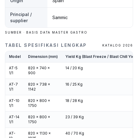
Origin
Spain
Principal /
Sammic
supplier
SUMBER · BASIS DATA MASTER GASTRO
TABEL SPESIFIKASI LENGKAP
KATALOG 2026
Model
Dimension (mm)
Yield Kg (Blast Freeze / Blast Chill Yield
AT-5
820 x 740 x
14 / 20 Kg
1/1
900
AT-7
820 x 738 x
16 / 25 Kg
1/1
1142
AT-10
820 x 800 x
18 / 28 Kg
1/1
1750
AT-14
820 x 800 x
23 / 39 Kg
1/1
1750
AT-
820 x 1130 x
40 / 70 Kg