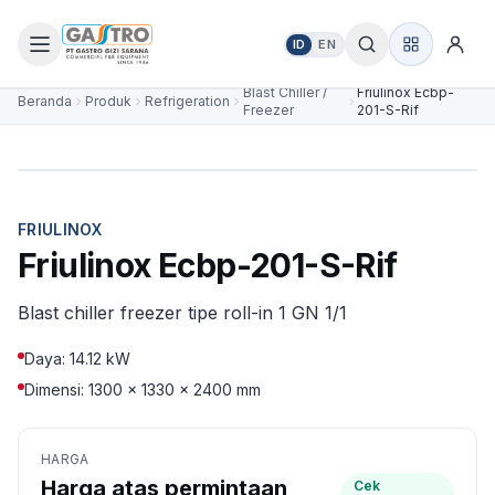
ID
EN
Blast Chiller /
Friulinox Ecbp-
Beranda
Produk
Refrigeration
Freezer
201-S-Rif
FRIULINOX
Friulinox Ecbp-201-S-Rif
Blast chiller freezer tipe roll-in 1 GN 1/1
Daya: 14.12 kW
Dimensi: 1300 × 1330 × 2400 mm
HARGA
Harga atas permintaan
Cek