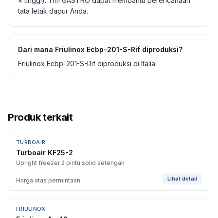
× tinggi). Tim GASTRO dapat membantu perencanaan
tata letak dapur Anda.
Dari mana Friulinox Ecbp-201-S-Rif diproduksi?
Friulinox Ecbp-201-S-Rif diproduksi di Italia.
Produk terkait
TURBOAIR
BARU
Turboair KF25-2
Upright freezer 2 pintu solid setengah
Lihat detail
Harga atas permintaan
FRIULINOX