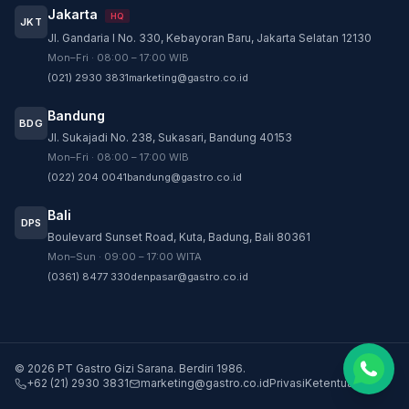
Jakarta
HQ
JKT
Jl. Gandaria I No. 330, Kebayoran Baru, Jakarta Selatan 12130
Customer Service
Mon–Fri · 08:00 – 17:00 WIB
Customer Service GASTRO siap membantu
(021) 2930 3831
marketing@gastro.co.id
sesuai kebutuhan Anda.
Bandung
Tim biasanya membalas dalam beberapa menit.
BDG
Jl. Sukajadi No. 238, Sukasari, Bandung 40153
CS - Tanya Produk Gastro
Mon–Fri · 08:00 – 17:00 WIB
Konsultasi dan pembelian produk
(022) 204 0041
bandung@gastro.co.id
CS - Service Gastro
Bali
DPS
Layanan khusus service
Boulevard Sunset Road, Kuta, Badung, Bali 80361
Mon–Sun · 09:00 – 17:00 WITA
CS - Sparepart Gastro
(0361) 8477 330
denpasar@gastro.co.id
Konsultasi dan pembelian sparepart
©
2026
PT Gastro Gizi Sarana
.
Berdiri
1986
.
+62 (21) 2930 3831
marketing@gastro.co.id
Privasi
Ketentuan