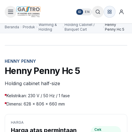
ID
EN
Warming &
Holding Cabinet /
Henny
Beranda
Produk
Holding
Banquet Cart
Penny Hc 5
HENNY PENNY
Henny Penny Hc 5
Holding cabinet half-size
Kelistrikan: 230 V / 50 Hz / 1 fase
Dimensi: 628 × 806 × 660 mm
HARGA
Harga atas permintaan
Cek