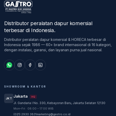
Distributor peralatan dapur komersial
terbesar di Indonesia
.
Distributor peralatan dapur komersial & HORECA terbesar di
Indonesia sejak 1986 — 60+ brand internasional di 16 kategori,
dengan instalasi, garansi, dan layanan purna jual nasional.
SHOWROOM & KANTOR
Jakarta
HQ
JKT
Jl. Gandaria I No. 330, Kebayoran Baru, Jakarta Selatan 12130
Customer Service
Mon–Fri · 08:00 – 17:00 WIB
Customer Service GASTRO siap membantu
(021) 2930 3831
marketing@gastro.co.id
sesuai kebutuhan Anda.