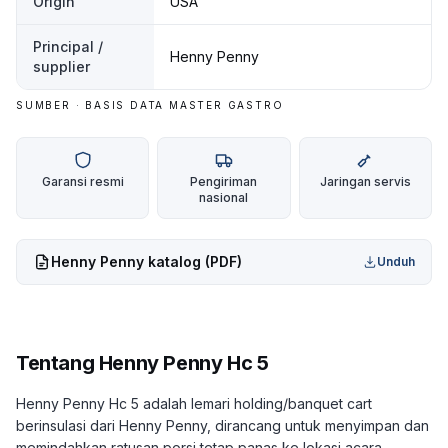
Origin
USA
Principal /
Henny Penny
supplier
SUMBER · BASIS DATA MASTER GASTRO
Garansi resmi
Pengiriman
Jaringan servis
nasional
Henny Penny
katalog (PDF)
Unduh
Tentang
Henny Penny Hc 5
Henny Penny Hc 5 adalah lemari holding/banquet cart
berinsulasi dari Henny Penny, dirancang untuk menyimpan dan
memindahkan ratusan porsi tetap panas ke lokasi acara.