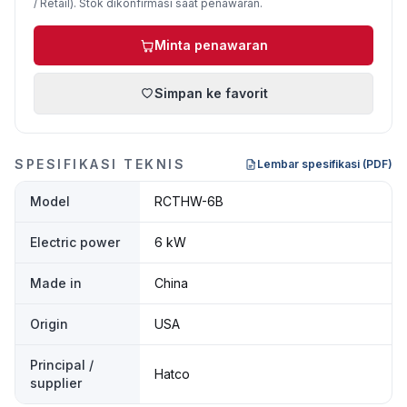
/ Retail). Stok dikonfirmasi saat penawaran.
Minta penawaran
Simpan ke favorit
SPESIFIKASI TEKNIS
Lembar spesifikasi (PDF)
Model
RCTHW-6B
Electric power
6 kW
Made in
China
Origin
USA
Principal /
Hatco
supplier