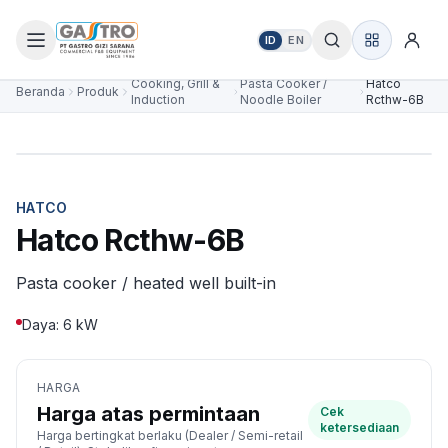
ID
EN
Cooking, Grill &
Pasta Cooker /
Hatco
Beranda
Produk
Induction
Noodle Boiler
Rcthw-6B
HATCO
Hatco Rcthw-6B
Pasta cooker / heated well built-in
Daya: 6 kW
HARGA
Harga atas permintaan
Cek
ketersediaan
Harga bertingkat berlaku (Dealer / Semi-retail