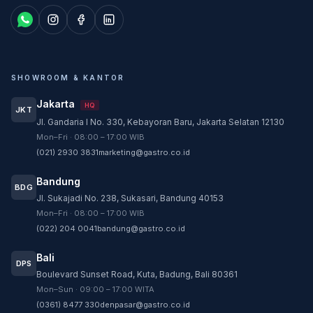
SHOWROOM & KANTOR
Jakarta
HQ
JKT
Jl. Gandaria I No. 330, Kebayoran Baru, Jakarta Selatan 12130
Customer Service
Mon–Fri · 08:00 – 17:00 WIB
Customer Service GASTRO siap membantu
(021) 2930 3831
marketing@gastro.co.id
sesuai kebutuhan Anda.
Bandung
Tim biasanya membalas dalam beberapa menit.
BDG
Jl. Sukajadi No. 238, Sukasari, Bandung 40153
CS - Tanya Produk Gastro
Mon–Fri · 08:00 – 17:00 WIB
Konsultasi dan pembelian produk
(022) 204 0041
bandung@gastro.co.id
CS - Service Gastro
Bali
DPS
Layanan khusus service
Boulevard Sunset Road, Kuta, Badung, Bali 80361
Mon–Sun · 09:00 – 17:00 WITA
CS - Sparepart Gastro
(0361) 8477 330
denpasar@gastro.co.id
Konsultasi dan pembelian sparepart