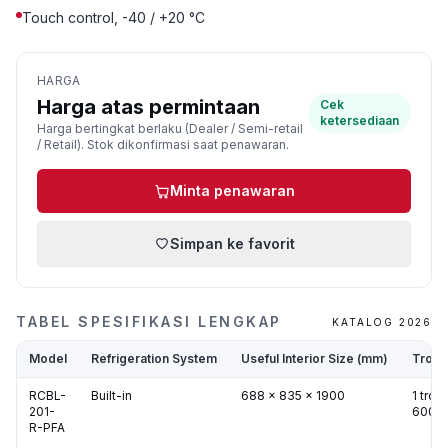
Touch control, -40 / +20 °C
HARGA
Harga atas permintaan
Cek
ketersediaan
Harga bertingkat berlaku (Dealer / Semi-retail
/ Retail). Stok dikonfirmasi saat penawaran.
Minta penawaran
Simpan ke favorit
TABEL SPESIFIKASI LENGKAP
KATALOG 2026
Model
Refrigeration System
Useful Interior Size (mm)
Troll
RCBL-
Built-in
688 x 835 x 1900
1 trol
201-
600x
R-PFA