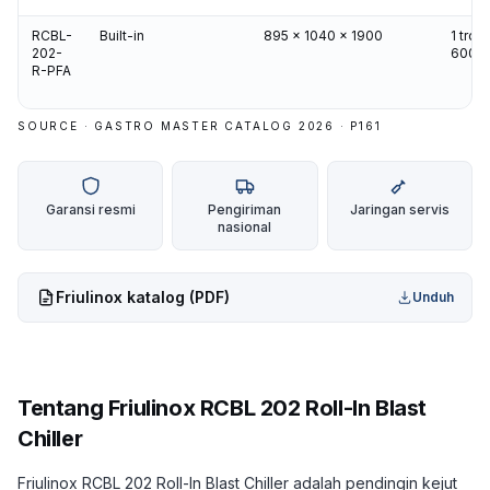
RCBL-
Built-in
895 x 1040 x 1900
1 trol
202-
600x
R-PFA
SOURCE · GASTRO MASTER CATALOG 2026 · P
161
Garansi resmi
Pengiriman
Jaringan servis
nasional
Friulinox
katalog (PDF)
Unduh
Tentang
Friulinox RCBL 202 Roll-In Blast
Chiller
Friulinox RCBL 202 Roll-In Blast Chiller adalah pendingin kejut