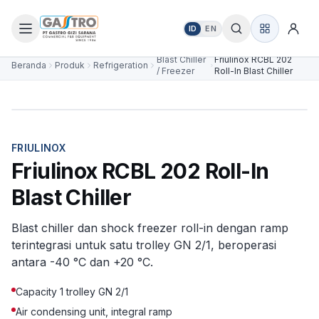
ID
EN
Blast Chiller
Friulinox RCBL 202
Beranda
Produk
Refrigeration
/ Freezer
Roll-In Blast Chiller
NEW FOR 2026
FRIULINOX
Friulinox RCBL 202 Roll-In
Blast Chiller
Blast chiller dan shock freezer roll-in dengan ramp
terintegrasi untuk satu trolley GN 2/1, beroperasi
antara -40 °C dan +20 °C.
Capacity 1 trolley GN 2/1
Air condensing unit, integral ramp