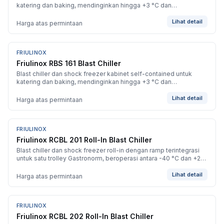
katering dan baking, mendinginkan hingga +3 °C dan
membekukan hingga -40 °C.
Lihat detail
Harga atas permintaan
FRIULINOX
BARU
Friulinox RBS 161 Blast Chiller
Blast chiller dan shock freezer kabinet self-contained untuk
katering dan baking, mendinginkan hingga +3 °C dan
membekukan hingga -40 °C.
Lihat detail
Harga atas permintaan
FRIULINOX
BARU
Friulinox RCBL 201 Roll-In Blast Chiller
Blast chiller dan shock freezer roll-in dengan ramp terintegrasi
untuk satu trolley Gastronorm, beroperasi antara -40 °C dan +20
°C.
Lihat detail
Harga atas permintaan
FRIULINOX
BARU
Friulinox RCBL 202 Roll-In Blast Chiller