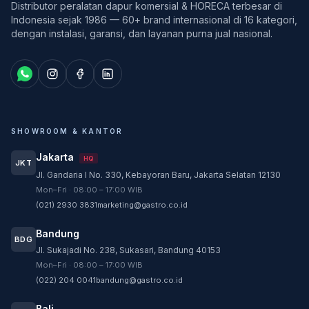
Distributor peralatan dapur komersial & HORECA terbesar di
Indonesia sejak 1986 — 60+ brand internasional di 16 kategori,
dengan instalasi, garansi, dan layanan purna jual nasional.
SHOWROOM & KANTOR
Jakarta
HQ
JKT
Jl. Gandaria I No. 330, Kebayoran Baru, Jakarta Selatan 12130
Customer Service
Mon–Fri · 08:00 – 17:00 WIB
Customer Service GASTRO siap membantu
(021) 2930 3831
marketing@gastro.co.id
sesuai kebutuhan Anda.
Bandung
Tim biasanya membalas dalam beberapa menit.
BDG
Jl. Sukajadi No. 238, Sukasari, Bandung 40153
CS - Tanya Produk Gastro
Mon–Fri · 08:00 – 17:00 WIB
Konsultasi dan pembelian produk
(022) 204 0041
bandung@gastro.co.id
CS - Service Gastro
Bali