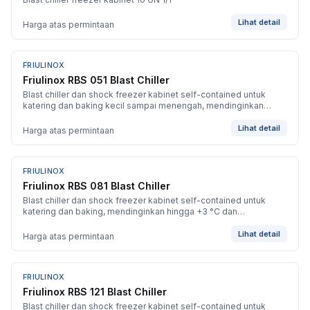
Lihat detail
Harga atas permintaan
FRIULINOX
BARU
Friulinox RBS 051 Blast Chiller
Blast chiller dan shock freezer kabinet self-contained untuk
katering dan baking kecil sampai menengah, mendinginkan
hingga +3 °C dan membekukan hingga -40 °C.
Lihat detail
Harga atas permintaan
FRIULINOX
BARU
Friulinox RBS 081 Blast Chiller
Blast chiller dan shock freezer kabinet self-contained untuk
katering dan baking, mendinginkan hingga +3 °C dan
membekukan hingga -40 °C.
Lihat detail
Harga atas permintaan
FRIULINOX
BARU
Friulinox RBS 121 Blast Chiller
Blast chiller dan shock freezer kabinet self-contained untuk