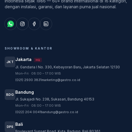
Indonesia sejak 1986 — 60+ brand internasional di 16 kategori,
dengan instalasi, garansi, dan layanan purna jual nasional.
SHOWROOM & KANTOR
Jakarta
HQ
JKT
Jl. Gandaria I No. 330, Kebayoran Baru, Jakarta Selatan 12130
Customer Service
Mon–Fri · 08:00 – 17:00 WIB
Customer Service GASTRO siap membantu
(021) 2930 3831
marketing@gastro.co.id
sesuai kebutuhan Anda.
Bandung
Tim biasanya membalas dalam beberapa menit.
BDG
Jl. Sukajadi No. 238, Sukasari, Bandung 40153
CS - Tanya Produk Gastro
Mon–Fri · 08:00 – 17:00 WIB
Konsultasi dan pembelian produk
(022) 204 0041
bandung@gastro.co.id
CS - Service Gastro
Bali
DPS
Layanan khusus service
Boulevard Sunset Road, Kuta, Badung, Bali 80361