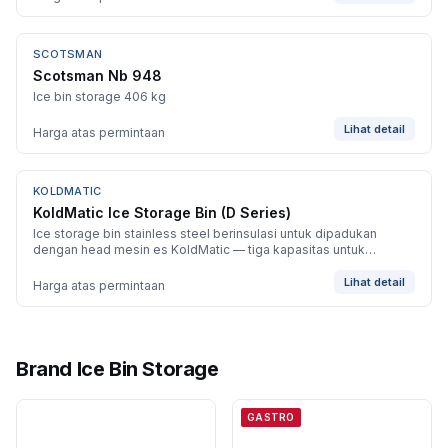
SCOTSMAN
Scotsman Nb 948
Ice bin storage 406 kg
Lihat detail
Harga atas permintaan
KOLDMATIC
BARU
KoldMatic Ice Storage Bin (D Series)
Ice storage bin stainless steel berinsulasi untuk dipadukan
dengan head mesin es KoldMatic — tiga kapasitas untuk
penyimpanan bervolume tinggi.
Lihat detail
Harga atas permintaan
Brand Ice Bin Storage
GASTRO