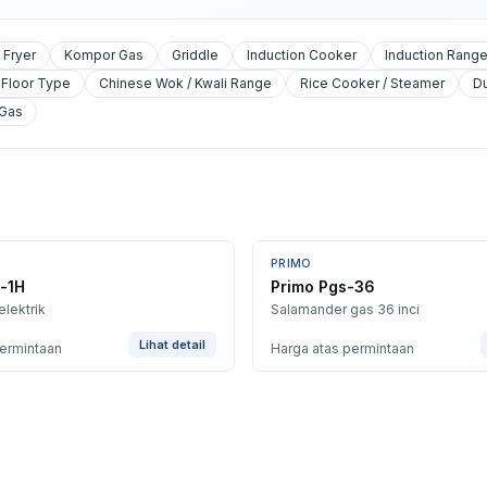
Fryer
Kompor Gas
Griddle
Induction Cooker
Induction Rang
Floor Type
Chinese Wok / Kwali Range
Rice Cooker / Steamer
D
 Gas
PRIMO
-1H
Primo Pgs-36
lektrik
Salamander gas 36 inci
Lihat detail
permintaan
Harga atas permintaan