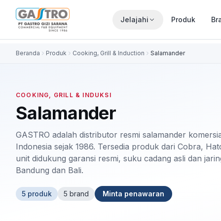
Jelajahi
Produk
Br
Beranda
Produk
Cooking, Grill & Induction
Salamander
COOKING, GRILL & INDUKSI
Salamander
GASTRO adalah distributor resmi salamander komersial 
Indonesia sejak 1986. Tersedia produk dari Cobra, Hat
unit didukung garansi resmi, suku cadang asli dan jari
Bandung dan Bali.
5
produk
5
brand
Minta penawaran