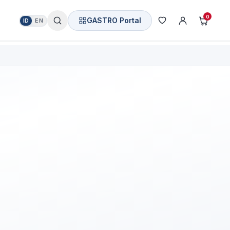
0
GASTRO Portal
ID
EN