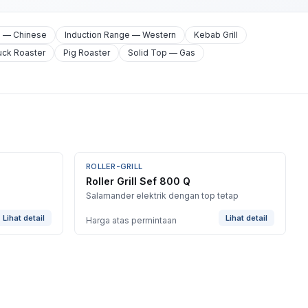
e — Chinese
Induction Range — Western
Kebab Grill
uck Roaster
Pig Roaster
Solid Top — Gas
ROLLER-GRILL
Roller Grill Sef 800 Q
Salamander elektrik dengan top tetap
Lihat detail
Lihat detail
Harga atas permintaan