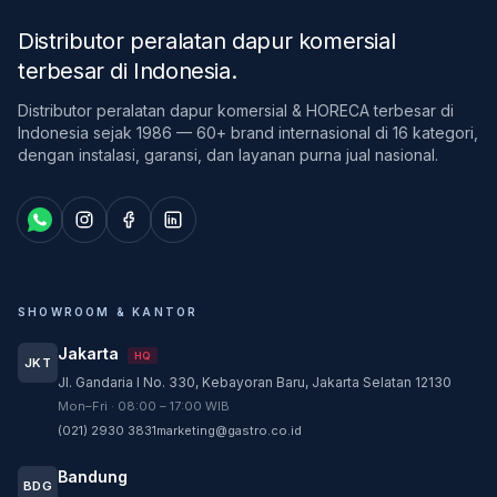
Distributor peralatan dapur komersial
terbesar di Indonesia
.
Distributor peralatan dapur komersial & HORECA terbesar di
Indonesia sejak 1986 — 60+ brand internasional di 16 kategori,
dengan instalasi, garansi, dan layanan purna jual nasional.
SHOWROOM & KANTOR
Jakarta
HQ
JKT
Jl. Gandaria I No. 330, Kebayoran Baru, Jakarta Selatan 12130
Customer Service
Mon–Fri · 08:00 – 17:00 WIB
Customer Service GASTRO siap membantu
(021) 2930 3831
marketing@gastro.co.id
sesuai kebutuhan Anda.
Bandung
Tim biasanya membalas dalam beberapa menit.
BDG