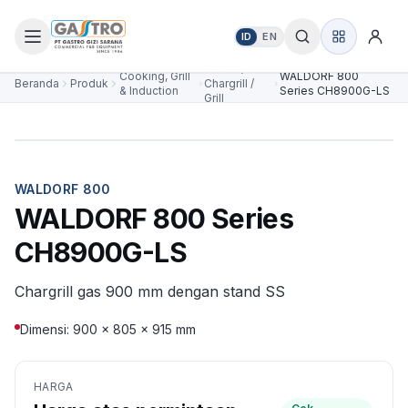
ID
EN
Broiler /
Cooking, Grill
WALDORF 800
Beranda
Produk
Chargrill /
& Induction
Series CH8900G-LS
Grill
WALDORF 800
WALDORF 800 Series
CH8900G-LS
Chargrill gas 900 mm dengan stand SS
Dimensi: 900 × 805 × 915 mm
HARGA