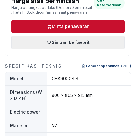
Harga atas permintaan
Cek
ketersediaan
Harga bertingkat berlaku (Dealer / Semi-retail
/ Retail). Stok dikonfirmasi saat penawaran.
Minta penawaran
Simpan ke favorit
SPESIFIKASI TEKNIS
Lembar spesifikasi (PDF)
Model
CH8900G-LS
Dimensions (W
900 × 805 × 915 mm
× D × H)
Electric power
.
Made in
NZ