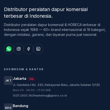
Distributor peralatan dapur komersial
terbesar di Indonesia
.
Distributor peralatan dapur komersial & HORECA terbesar di
Indonesia sejak 1986 — 60+ brand internasional di 16 kategori,
dengan instalasi, garansi, dan layanan purna jual nasional.
SHOWROOM & KANTOR
Jakarta
HQ
JKT
Jl. Gandaria I No. 330, Kebayoran Baru, Jakarta Selatan 12130
Customer Service
Mon–Fri · 08:00 – 17:00 WIB
Customer Service GASTRO siap membantu
(021) 2930 3831
marketing@gastro.co.id
sesuai kebutuhan Anda.
Bandung
Tim biasanya membalas dalam beberapa menit.
BDG