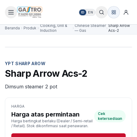
ID
EN
Cooking, Grill &
Chinese Steamer
Sharp Arrow
Beranda
Produk
Induction
— Gas
Acs-2
YPT SHARP AROW
Sharp Arrow Acs-2
Dimsum steamer 2 pot
HARGA
Harga atas permintaan
Cek
ketersediaan
Harga bertingkat berlaku (Dealer / Semi-retail
/ Retail). Stok dikonfirmasi saat penawaran.