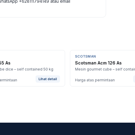
WhatsApp +628111794149 atau email
SCOTSMAN
 55 As
Scotsman Acm 126 As
be dice – self contained 50 kg
Mesin gourmet cube – self conta
Lihat detail
permintaan
Harga atas permintaan