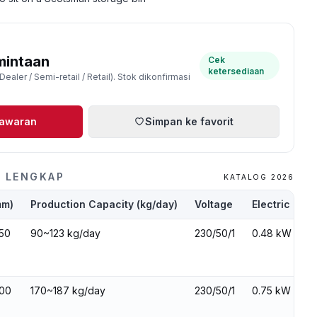
mintaan
Cek
ketersediaan
ealer / Semi-retail / Retail). Stok dikonfirmasi
nawaran
Simpan ke favorit
I LENGKAP
KATALOG 2026
mm)
Production Capacity (kg/day)
Voltage
Electric Pow
450
90~123 kg/day
230/50/1
0.48 kW
600
170~187 kg/day
230/50/1
0.75 kW