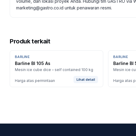
volume, dan lokasi proyek Anda. Hubungi tim GASTRO via 
marketing@gastro.co.id untuk penawaran resmi.
Produk terkait
BARLINE
BARLINE
Barline Bl 105 As
Barline Bl
Mesin ice cube dice – self contained 100 kg
Mesin ice cu
Lihat detail
Harga atas permintaan
Harga atas 