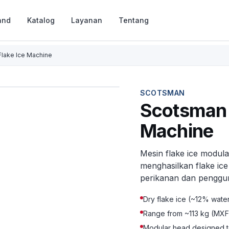
and
Katalog
Layanan
Tentang
lake Ice Machine
SCOTSMAN
Scotsman 
Machine
Mesin flake ice modula
menghasilkan flake ic
perikanan dan penggu
Dry flake ice (~12% water
Range from ~113 kg (MXF
Modular head designed to