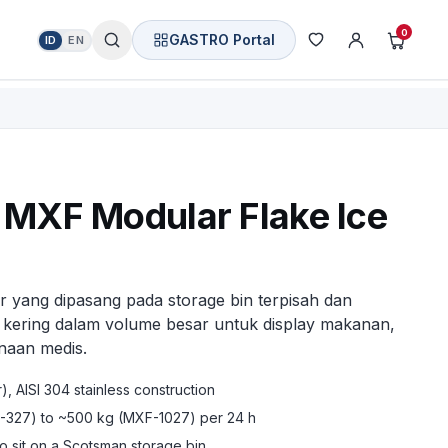
0
GASTRO Portal
ID
EN
MXF Modular Flake Ice
r yang dipasang pada storage bin terpisah dan
e kering dalam volume besar untuk display makanan,
naan medis.
), AISI 304 stainless construction
-327) to ~500 kg (MXF-1027) per 24 h
 sit on a Scotsman storage bin