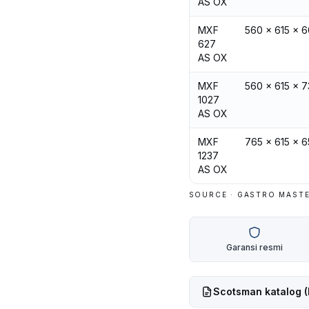
AS OX
MXF
560 x 615 x 
627
AS OX
MXF
560 x 615 x 7
1027
AS OX
MXF
765 x 615 x 
1237
AS OX
SOURCE · GASTRO MASTE
Garansi resmi
Scotsman
katalog 