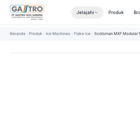
Jelajahi
Produk
Br
Beranda
Produk
Ice Machines
Flake Ice
Scotsman MXF Modular F
NEW FOR 2026