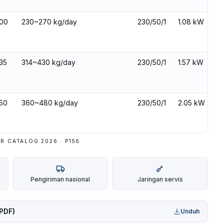
600
230~270 kg/day
230/50/1
1.08 kW
35
314~430 kg/day
230/50/1
1.57 kW
650
360~480 kg/day
230/50/1
2.05 kW
R CATALOG 2026 · P
156
Pengiriman nasional
Jaringan servis
(PDF)
Unduh