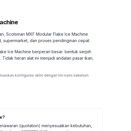
achine
man, Scotsman MXF Modular Flake Ice Machine
d, supermarket, dan proses pendinginan cepat.
lake Ice Machine berperan besar: bentuk serpih
idak heran alat ini menjadi andalan pasar ikan,
rmasikan konfigurasi akhir dengan tim kami sebelum
ne?
enawaran (quotation) menyesuaikan kebutuhan,