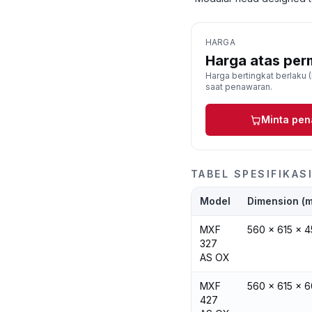
HARGA
Harga atas per
Harga bertingkat berlaku (D
saat penawaran.
Minta pe
TABEL SPESIFIKAS
Model
Dimension (
MXF
560 x 615 x 
327
AS OX
MXF
560 x 615 x 
427