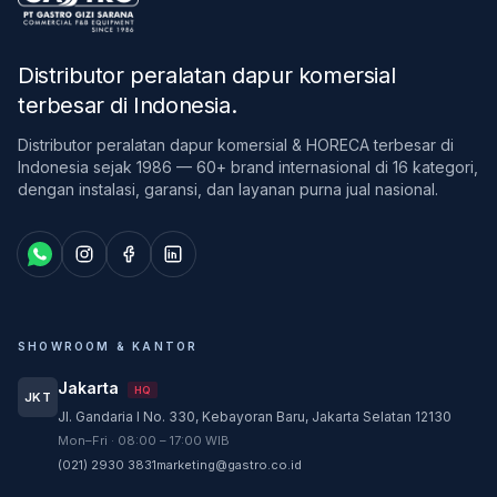
Distributor peralatan dapur komersial
terbesar di Indonesia
.
Distributor peralatan dapur komersial & HORECA terbesar di
Indonesia sejak 1986 — 60+ brand internasional di 16 kategori,
dengan instalasi, garansi, dan layanan purna jual nasional.
SHOWROOM & KANTOR
Jakarta
HQ
JKT
Jl. Gandaria I No. 330, Kebayoran Baru, Jakarta Selatan 12130
Customer Service
Mon–Fri · 08:00 – 17:00 WIB
Customer Service GASTRO siap membantu
(021) 2930 3831
marketing@gastro.co.id
sesuai kebutuhan Anda.