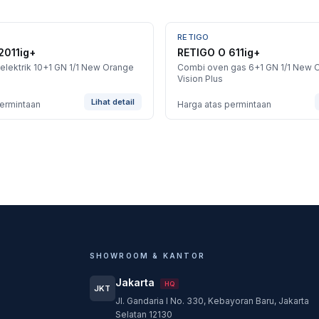
RETIGO
BARU
2011ig+
RETIGO O 611ig+
elektrik 10+1 GN 1/1 New Orange
Combi oven gas 6+1 GN 1/1 New 
Vision Plus
Lihat detail
permintaan
Harga atas permintaan
SHOWROOM & KANTOR
Jakarta
HQ
JKT
Jl. Gandaria I No. 330, Kebayoran Baru, Jakarta
Selatan 12130