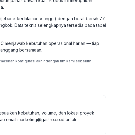
 butuh panas bawah kuat. Produk ini merupakan
a.
 (lebar × kedalaman × tinggi) dengan berat bersih 77
iongkok. Data teknis selengkapnya tersedia pada tabel
-20C menjawab kebutuhan operasional harian — tiap
ipanggang bersamaan.
rmasikan konfigurasi akhir dengan tim kami sebelum
esuaikan kebutuhan, volume, dan lokasi proyek
u email marketing@gastro.co.id untuk