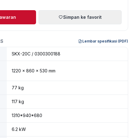
nawaran
Simpan ke favorit
IS
Lembar spesifikasi (PDF)
SKX-20C / 0300300188
1220 × 860 × 530 mm
77 kg
117 kg
1310*940*680
6.2 kW