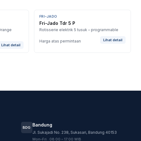
FRI-JADO
Fri-Jado Tdr 5 P
Orange
Rotisserie elektrik 5 tusuk – programmable
Lihat detail
Harga atas permintaan
Lihat detail
Customer Service
Customer Service GASTRO siap membantu
sesuai kebutuhan Anda.
Bandung
BDG
Jl. Sukajadi No. 238, Sukasari, Bandung 40153
Tim biasanya membalas dalam beberapa menit.
Mon–Fri · 08:00 – 17:00 WIB