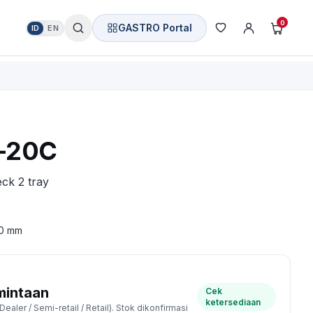
0
GASTRO Portal
ID
EN
x-20C
eck 2 tray
30 mm
mintaan
Cek
ketersediaan
ealer / Semi-retail / Retail). Stok dikonfirmasi