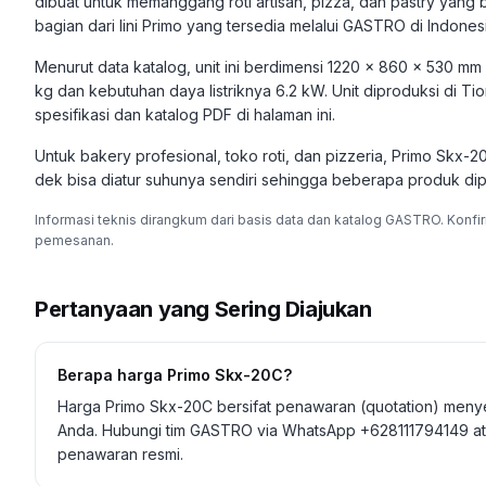
dibuat untuk memanggang roti artisan, pizza, dan pastry yang
bagian dari lini Primo yang tersedia melalui GASTRO di Indonesi
Menurut data katalog, unit ini berdimensi 1220 × 860 × 530 mm
kg dan kebutuhan daya listriknya 6.2 kW. Unit diproduksi di T
spesifikasi dan katalog PDF di halaman ini.
Untuk bakery profesional, toko roti, dan pizzeria, Primo Skx
dek bisa diatur suhunya sendiri sehingga beberapa produk d
Informasi teknis dirangkum dari basis data dan katalog GASTRO. Konfi
pemesanan.
Pertanyaan yang Sering Diajukan
Berapa harga Primo Skx-20C?
Harga Primo Skx-20C bersifat penawaran (quotation) meny
Anda. Hubungi tim GASTRO via WhatsApp +628111794149 ata
penawaran resmi.