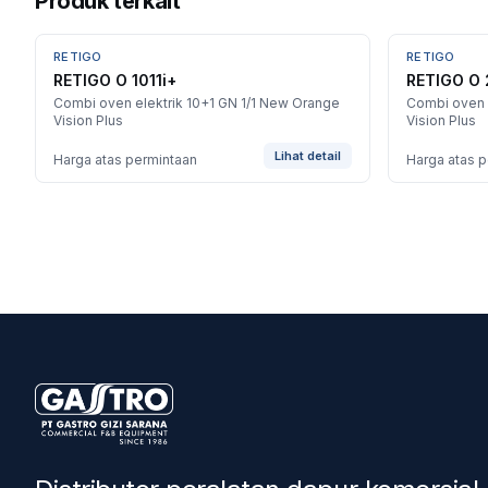
Produk terkait
RETIGO
RETIGO
BARU
BARU
RETIGO O 1011i+
RETIGO O 
Combi oven elektrik 10+1 GN 1/1 New Orange
Combi oven 
Vision Plus
Vision Plus
Lihat detail
Harga atas permintaan
Harga atas 