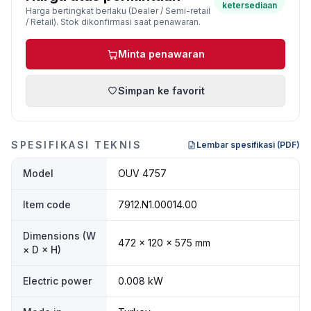
ketersediaan
Harga bertingkat berlaku (Dealer / Semi-retail
/ Retail). Stok dikonfirmasi saat penawaran.
Minta penawaran
Simpan ke favorit
SPESIFIKASI TEKNIS
Lembar spesifikasi (PDF)
Model
OUV 4757
Item code
7912.N1.00014.00
Dimensions (W
472 × 120 × 575 mm
× D × H)
Electric power
0.008 kW