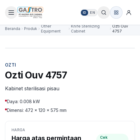
ID
EN
Other
Knife Sterilizing
Ozti Ouv
Beranda
Produk
Equipment
Cabinet
4757
OZTI
Ozti Ouv 4757
Kabinet sterilisasi pisau
Daya: 0.008 kW
Dimensi: 472 × 120 × 575 mm
HARGA
Harga atas permintaan
Cek