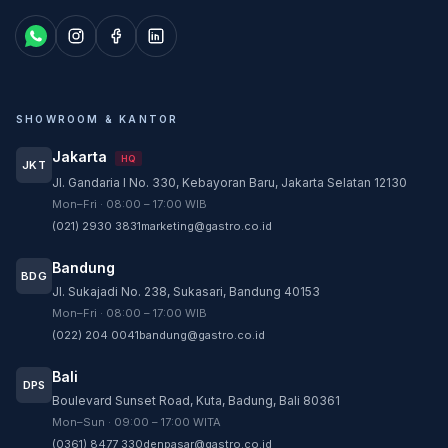
SHOWROOM & KANTOR
Jakarta
HQ
JKT
Jl. Gandaria I No. 330, Kebayoran Baru, Jakarta Selatan 12130
Customer Service
Mon–Fri · 08:00 – 17:00 WIB
Customer Service GASTRO siap membantu
(021) 2930 3831
marketing@gastro.co.id
sesuai kebutuhan Anda.
Bandung
Tim biasanya membalas dalam beberapa menit.
BDG
Jl. Sukajadi No. 238, Sukasari, Bandung 40153
CS - Tanya Produk Gastro
Mon–Fri · 08:00 – 17:00 WIB
Konsultasi dan pembelian produk
(022) 204 0041
bandung@gastro.co.id
CS - Service Gastro
Bali
DPS
Layanan khusus service
Boulevard Sunset Road, Kuta, Badung, Bali 80361
Mon–Sun · 09:00 – 17:00 WITA
CS - Sparepart Gastro
(0361) 8477 330
denpasar@gastro.co.id