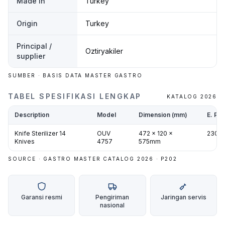
Made in
Turkey
Origin
Turkey
Principal /
Oztiryakiler
supplier
SUMBER · BASIS DATA MASTER GASTRO
TABEL SPESIFIKASI LENGKAP
KATALOG 2026
Description
Model
Dimension (mm)
E. Pow
Knife Sterilizer 14
OUV
472 x 120 x
230/5
Knives
4757
575mm
SOURCE · GASTRO MASTER CATALOG 2026 · P
202
Garansi resmi
Pengiriman
Jaringan servis
nasional