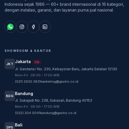
Indonesia sejak 1986 — 60+ brand internasional di 16 kategori,
dengan instalasi, garansi, dan layanan purna jual nasional.
SHOWROOM & KANTOR
Jakarta
HQ
JKT
Jl. Gandaria I No. 330, Kebayoran Baru, Jakarta Selatan 12130
Customer Service
Mon–Fri · 08:00 – 17:00 WIB
Customer Service GASTRO siap membantu
(021) 2930 3831
marketing@gastro.co.id
sesuai kebutuhan Anda.
Bandung
Tim biasanya membalas dalam beberapa menit.
BDG
Jl. Sukajadi No. 238, Sukasari, Bandung 40153
CS - Tanya Produk Gastro
Mon–Fri · 08:00 – 17:00 WIB
Konsultasi dan pembelian produk
(022) 204 0041
bandung@gastro.co.id
CS - Service Gastro
Bali
DPS
Layanan khusus service