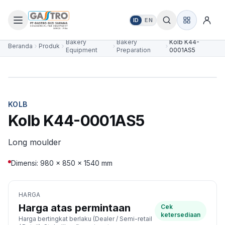
ID
EN
Bakery
Bakery
Kolb K44-
Beranda
Produk
Equipment
Preparation
0001AS5
KOLB
Kolb K44-0001AS5
Long moulder
Dimensi: 980 × 850 × 1540 mm
HARGA
Harga atas permintaan
Cek
ketersediaan
Harga bertingkat berlaku (Dealer / Semi-retail