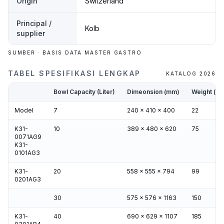
Origin
Switzerland
Principal /
Kolb
supplier
SUMBER · BASIS DATA MASTER GASTRO
TABEL SPESIFIKASI LENGKAP
KATALOG 2026
Bowl Capacity (Liter)
Dimeonsion (mm)
Weight (kg
Model
7
240 x 410 x 400
22
K31-
10
389 x 480 x 620
75
0071AG9
K31-
0101AG3
K31-
20
558 x 555 x 794
99
0201AG3
30
575 x 576 x 1163
150
K31-
40
690 x 629 x 1107
185