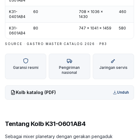
0301AB4
K31-
60
708 x 1036 x
460
0401AB4
1430
K31-
80
747 x 1041 x 1459
580
0601AB4
SOURCE · GASTRO MASTER CATALOG 2026 · P
83
Garansi resmi
Pengiriman
Jaringan servis
nasional
Kolb
katalog (PDF)
Unduh
Tentang
Kolb K31-0601AB4
Sebagai mixer planetary dengan gerakan pengaduk