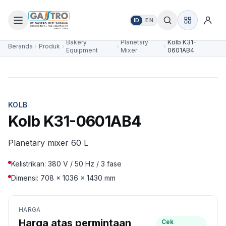
ID
EN
Bakery
Planetary
Kolb K31-
Beranda
Produk
Equipment
Mixer
0601AB4
KOLB
Kolb K31-0601AB4
Planetary mixer 60 L
Kelistrikan: 380 V / 50 Hz / 3 fase
Dimensi: 708 × 1036 × 1430 mm
HARGA
Harga atas permintaan
Cek