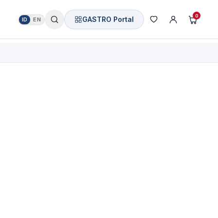
0
GASTRO Portal
ID
EN