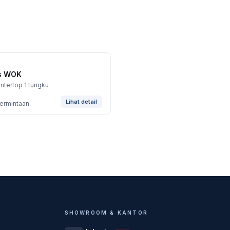
os WOK
ntertop 1 tungku
Lihat detail
permintaan
SHOWROOM & KANTOR