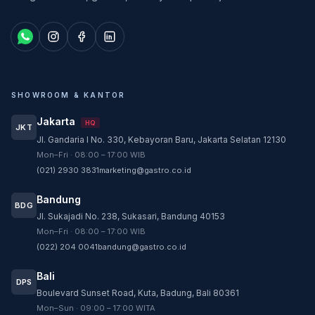
SHOWROOM & KANTOR
Jakarta
HQ
JKT
Jl. Gandaria I No. 330, Kebayoran Baru, Jakarta Selatan 12130
Customer Service
Mon–Fri · 08:00 – 17:00 WIB
Customer Service GASTRO siap membantu
(021) 2930 3831
marketing@gastro.co.id
sesuai kebutuhan Anda.
Bandung
Tim biasanya membalas dalam beberapa menit.
BDG
Jl. Sukajadi No. 238, Sukasari, Bandung 40153
CS - Tanya Produk Gastro
Mon–Fri · 08:00 – 17:00 WIB
Konsultasi dan pembelian produk
(022) 204 0041
bandung@gastro.co.id
CS - Service Gastro
Bali
DPS
Layanan khusus service
Boulevard Sunset Road, Kuta, Badung, Bali 80361
Mon–Sun · 09:00 – 17:00 WITA