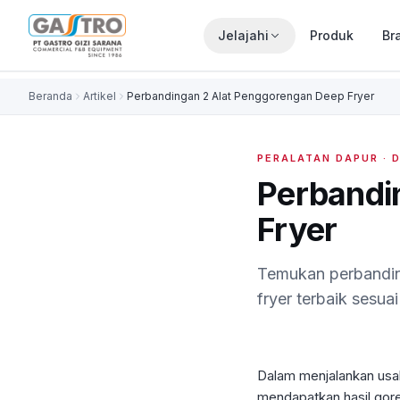
Jelajahi
Produk
Br
Beranda
Artikel
Perbandingan 2 Alat Penggorengan Deep Fryer
PERALATAN DAPUR
· 
Perbandi
Fryer
Temukan perbanding
fryer terbaik sesu
Dalam menjalankan usah
mendapatkan hasil gore