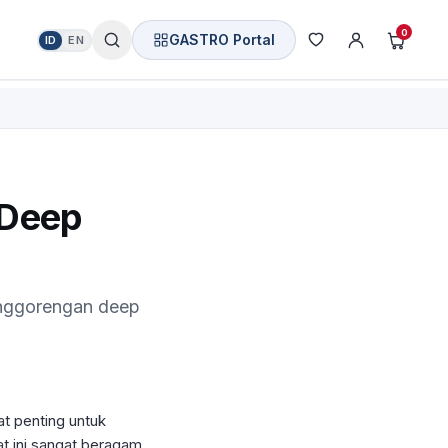
0
GASTRO Portal
ID
EN
 Deep
enggorengan deep
t penting untuk
t ini sangat beragam,