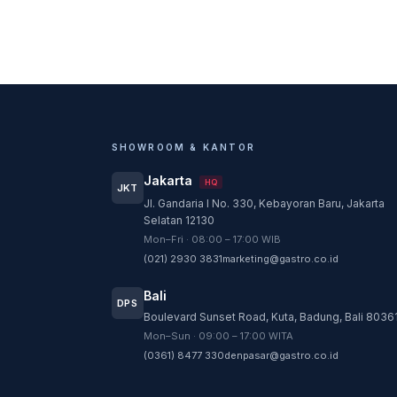
SHOWROOM & KANTOR
Jakarta
HQ
JKT
Jl. Gandaria I No. 330, Kebayoran Baru, Jakarta
Selatan 12130
Mon–Fri · 08:00 – 17:00 WIB
(021) 2930 3831
marketing@gastro.co.id
Bali
DPS
Boulevard Sunset Road, Kuta, Badung, Bali 8036
Mon–Sun · 09:00 – 17:00 WITA
(0361) 8477 330
denpasar@gastro.co.id