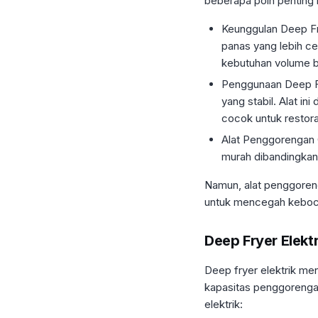
beberapa poin penting
Keunggulan Deep Fr
panas yang lebih c
kebutuhan volume b
Penggunaan Deep Fr
yang stabil. Alat i
cocok untuk restora
Alat Penggorengan G
murah dibandingkan 
Namun, alat penggoren
untuk mencegah keboc
Deep Fryer Elek
Deep fryer elektrik me
kapasitas penggorengan
elektrik: