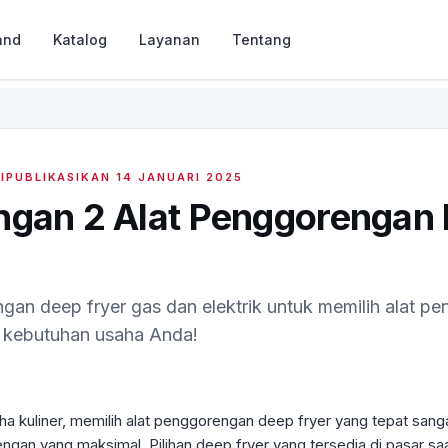
and
Katalog
Layanan
Tentang
DIPUBLIKASIKAN
14 JANUARI 2025
ngan 2 Alat Penggorengan
an deep fryer gas dan elektrik untuk memilih alat p
ai kebutuhan usaha Anda!
a kuliner, memilih alat penggorengan deep fryer yang tepat sanga
ngan yang maksimal. Pilihan deep fryer yang tersedia di pasar saa